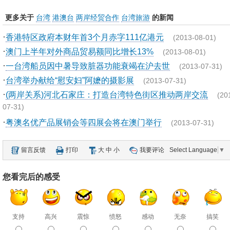
更多关于
台湾
港澳台
两岸经贸合作
台湾旅游
的新闻
·
香港特区政府本财年首3个月赤字111亿港元
(2013-08-01)
·
澳门上半年对外商品贸易额同比增长13%
(2013-08-01)
·
一台湾船员因中暑导致脏器功能衰竭在沪去世
(2013-07-31)
·
台湾举办献给“慰安妇”阿嬷的摄影展
(2013-07-31)
·
(两岸关系)河北石家庄：打造台湾特色街区推动两岸交流
(20
07-31)
·
粤澳名优产品展销会等四展会将在澳门举行
(2013-07-31)
留言反馈
打印
大
中
小
我要评论
Select Language
▼
您看完后的感受
支持
高兴
震惊
愤怒
感动
无奈
搞笑