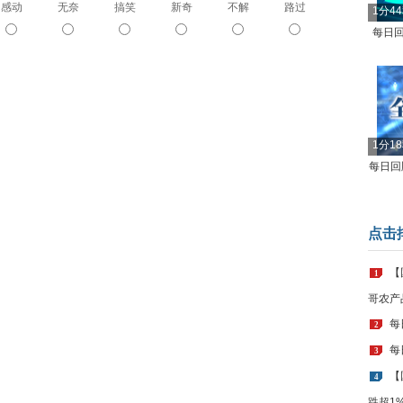
感动
无奈
搞笑
新奇
不解
路过
1分4
每日回
1分1
每日回顾
点击
【
1
哥农产
每
2
每
3
【
4
跌超1