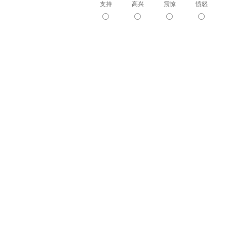
支持
高兴
震惊
愤怒