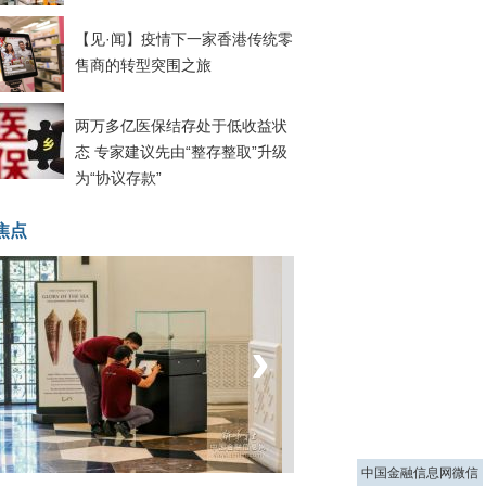
【见·闻】疫情下一家香港传统零
售商的转型突围之旅
两万多亿医保结存处于低收益状
态 专家建议先由“整存整取”升级
为“协议存款”
焦点
‹
›
菲律宾：防疫降级
中国金融信息网微信