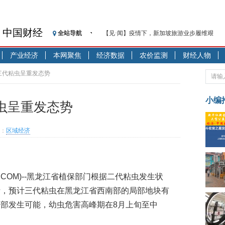
中国财经
全站导航
【见·闻】疫情下，新加坡旅游业步履维艰
记者手记：疫情下的香港零售业如何浴火重生
产业经济
本网聚焦
经济数据
农价监测
财经人物
【见·闻】疫情下一家香港传统零售商的转型
济安金信：中国基金市场数据分析周报（2020. 07.2
三代粘虫呈重发态势
【新华财经调查】同业存单、结构性存款玩起“
在“隐秘的角落”
小编
虫呈重发态势
央行公开市场净投放300亿元 短端资金利率明
基本面及股市双轮冲击 债市回调十年期债表
：
区域经济
沥青期货连续两日涨逾3% 沪银及两粕涨势喜
恒生聚源：北斗收官之星发射成功，全产业链
济安金信：中国基金市场数据分析周报（2020. 08.1
UA08.COM)--黑龙江省植保部门根据二代粘虫发生状
析，预计三代粘虫在黑龙江省西南部的局部地块有
部发生可能，幼虫危害高峰期在8月上旬至中