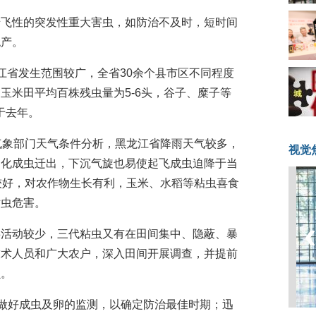
迁飞性的突发性重大害虫，如防治不及时，短时间
绝产。
江省发生范围较广，全省30余个县市区不同程度
玉米田平均百株残虫量为5-6头，谷子、糜子等
于去年。
气象部门天气条件分析，黑龙江省降雨天气较多，
视觉
羽化成虫迁出，下沉气旋也易使起飞成虫迫降于当
较好，对农作物生长有利，玉米、水稻等粘虫喜食
粘虫危害。
事活动较少，三代粘虫又有在田间集中、隐蔽、暴
技术人员和广大农户，深入田间开展调查，并提前
损。
即做好成虫及卵的监测，以确定防治最佳时期；迅