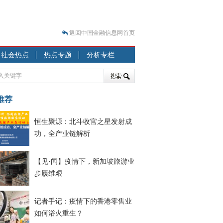
返回中国金融信息网首页
？
社会热点
热点专题
分析专栏
突围之旅
7—2020.07.31）
跷跷板” 结构性失衡藏
推荐
显下行
恒生聚源：北斗收官之星发射成
现最弱
功，全产业链解析
人
解析
【见·闻】疫情下，新加坡旅游业
7—2020.08.21）
步履维艰
记者手记：疫情下的香港零售业
如何浴火重生？