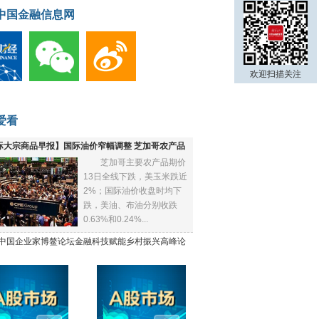
中国金融信息网
欢迎扫描关注
爱看
际大宗商品早报】国际油价窄幅调整 芝加哥农产品
芝加哥主要农产品期价
下跌
13日全线下跌，美玉米跌近
2%；国际油价收盘时均下
跌，美油、布油分别收跌
0.63%和0.24%...
21中国企业家博鳌论坛金融科技赋能乡村振兴高峰论