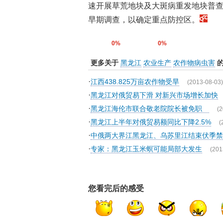
速开展草荒地块及大斑病重发地块普
早期调查，以确定重点防控区。
0%
0%
更多关于
黑龙江
农业生产
农作物病虫害
的
·
江西438.825万亩农作物受旱
(2013-08-03)
·
黑龙江对俄贸易下滑 对新兴市场增长加快
·
黑龙江海伦市联合敬老院院长被免职
(2
·
黑龙江上半年对俄贸易额同比下降2.5%
(
·
中俄两大界江黑龙江、乌苏里江结束伏季禁
·
专家：黑龙江玉米螟可能局部大发生
(201
您看完后的感受