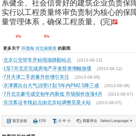
系健全、社会信誉好的建筑企业负责保
实行以工程质量终审负责制为核心的保
量管理体系，确保工程质量。(完)
0%
0%
更多关于
环渤海
河北保障房
的新闻
·
北京公交班车开始现场踏勘站点
(2013-08-13)
·
1至7月北京完成房地产开发投资增幅放缓
(2013-08-12)
·
7月天津二手房量升价增引关注
(2013-08-09)
·
京津冀出台大气治理计划 5年内PM2.5降三成
(2013-08-08)
·
7月北京豪宅成交创年内新低 市场报价连涨4月
(2013-08-07)
·
京沈客运专线起点由北京站调整至星火站
(2013-08-07)
留言反馈
打印
大
中
小
我要评论
Select Language
▼