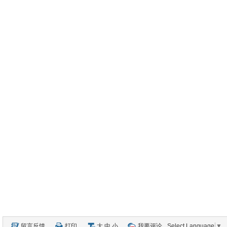
留言反馈
打印
大
中
小
我要评论
Select Language
▼