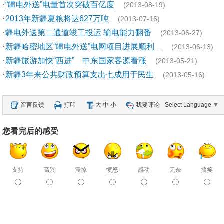
·
“疆电外送”电量首次突破百亿度
(2013-08-19)
·
2013年新疆夏粮将达627万吨
(2013-07-16)
·
疆电外送第二通道竣工投运 输电能力翻番
(2013-06-27)
·
新疆哈密地区“疆电外送”电网项目进展顺利
(2013-06-13)
·
新疆旅游加快“西进” 中东国家客源看涨
(2013-05-21)
·
新疆3年来公共财政预算支出七成用于民生
(2013-05-16)
留言反馈
打印
大
中
小
我要评论
Select Language
▼
您看完后的感受
支持
高兴
震惊
愤怒
感动
无奈
搞笑