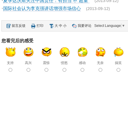
·
夏季达沃斯关注中国责任：有担当 不“超重”
(2013-09-12)
·
国际社会认为李克强讲话增强市场信心
(2013-09-12)
留言反馈
打印
大
中
小
我要评论
Select Language
▼
您看完后的感受
支持
高兴
震惊
愤怒
感动
无奈
搞笑