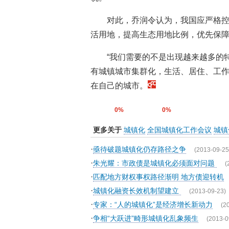
对此，乔润令认为，我国应严格
活用地，提高生态用地比例，优先保
“我们需要的不是出现越来越多的
有城镇城市集群化，生活、居住、工
在自己的城市。
0%
0%
更多关于
城镇化
全国城镇化工作会议
城镇
·
亟待破题城镇化仍存路径之争
(2013-09-25
·
朱光耀：市政债是城镇化必须面对问题
(
·
匹配地方财权事权路径渐明 地方债迎转机
·
城镇化融资长效机制望建立
(2013-09-23)
·
专家：“人的城镇化”是经济增长新动力
(2
·
争相“大跃进”畸形城镇化乱象频生
(2013-0