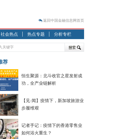
返回中国金融信息网首页
？
社会热点
热点专题
分析专栏
突围之旅
7—2020.07.31）
跷跷板” 结构性失衡藏
推荐
显下行
恒生聚源：北斗收官之星发射成
现最弱
功，全产业链解析
人
解析
【见·闻】疫情下，新加坡旅游业
7—2020.08.21）
步履维艰
记者手记：疫情下的香港零售业
如何浴火重生？