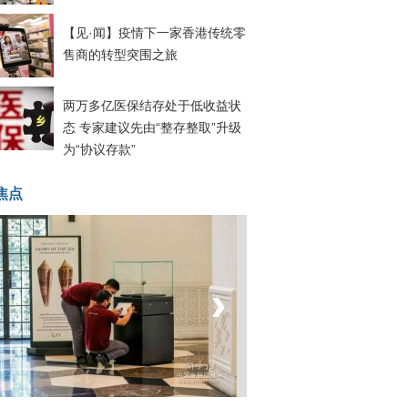
【见·闻】疫情下一家香港传统零
售商的转型突围之旅
两万多亿医保结存处于低收益状
态 专家建议先由“整存整取”升级
为“协议存款”
焦点
‹
›
坐上火车看老挝