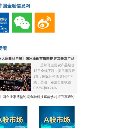
中国金融信息网
爱看
际大宗商品早报】国际油价窄幅调整 芝加哥农产品
芝加哥主要农产品期价
下跌
13日全线下跌，美玉米跌近
2%；国际油价收盘时均下
跌，美油、布油分别收跌
0.63%和0.24%...
21中国企业家博鳌论坛金融科技赋能乡村振兴高峰论