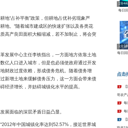
1分4
每日回
耕地“占补平衡”政策，但耕地占优补劣现象严
耕地。“随着城市建成区的快速扩张以及各类花
优质高产良田面积大幅缩减，若不加制止，将会突
1分1
每日回顾
改革发展中心主任李铁指出，一方面地方依靠土地
了数亿人口进入城市，但是也必须使政府通过开发
土地财政过度依赖，形成债务危机。随着债务增
点击
通过新增土地来缓解债务压力，这一方面会带来债
阻碍经济增长，并妨碍城镇化水平的提高。
【
1
哥农产
每
2
每
化发展面临的深层矛盾日益凸显。
3
【
4
012年中国城镇化率达到52.57%，接近世界城
跌超1