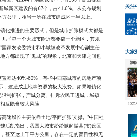
关注
新城新区建设的有67个，占41.6%。从公布规划
0平方公里，相当于所在城市建成区一半以上。
城镇化推进的主要形式，但是城市扩张模式大都是
，几乎每一个大城市附近都要搞一个新区，其规
”国家发改委城市和小城镇改革发展中心副主任
大家
地方都出现了“鬼城”的现象，北京和天津之间也
【国
全线
置率达40%-60%，有些中西部城市的房地产项
令表示，这造成土地等资源的极大浪费。如果城镇化
无限制扩张，产城分离、排斥农民工进城，城镇
，相反隐含较大风险。
20
坛
高速增长主要依靠土地‘平面扩张’支撑。”中国社
魏后凯指出，我国大城市纷纷掀起撤县(市)设区
里，甚至达上千平方公里，存在一定的盲目性和无