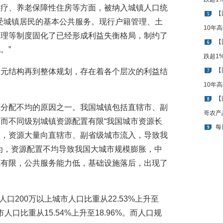
医疗、养老保障性住房等方面，被纳入城镇人口统
【
5
享受城镇居民的基本公共服务。现行户籍管理、土
10年
管理等制度固化了已经形成利益失衡格局，制约了
【
6
。”
跌超1
【
二元结构再到整体规划，存在着各个层次的利益结
7
10年
【
8
源分配不均的原因之一。我国城镇包括直辖市、副
哥农产
而不同级别城镇资源配置有限“我国城市资源长
每
9
预，资源大量向直辖市、副省级城市流入，导致我
为，资源配置不均导致我国大城市规模膨胀，中
源有限，公共服务能力低，基础设施落后，出现了
市人口200万以上城市人口比重从22.53%上升至
城市人口比重从15.54%上升至18.96%。而人口规