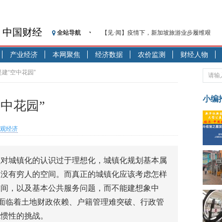
中国财经
全站导航
【见·闻】疫情下，新加坡旅游业步履维艰
记者手记：疫情下的香港零售业如何浴火重生
产业经济
本网聚焦
经济数据
农价监测
财经人物
【见·闻】疫情下一家香港传统零售商的转型
济安金信：中国基金市场数据分析周报（2020. 07.2
建“空中花园”
【新华财经调查】同业存单、结构性存款玩起“
在“隐秘的角落”
小编
中花园”
央行公开市场净投放300亿元 短端资金利率明
基本面及股市双轮冲击 债市回调十年期债表
观经济
沥青期货连续两日涨逾3% 沪银及两粕涨势喜
恒生聚源：北斗收官之星发射成功，全产业链
员对城镇化的认识过于理想化，城镇化规划基本属
济安金信：中国基金市场数据分析周报（2020. 08.1
，没有穷人的空间。而真正的城镇化应该考虑怎样
空间，以及基本公共服务问题，而不能建想象中
正面临着土地财政依赖、户籍管理难突破、行政管
统惯性的挑战。