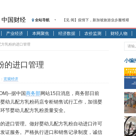
中国财经
全站导航
【见·闻】疫情下，新加坡旅游业步履维艰
记者手记：疫情下的香港零售业如何浴火重生
产业经济
本网聚焦
经济数据
农价监测
财经人物
【见·闻】疫情下一家香港传统零售商的转型
济安金信：中国基金市场数据分析周报（2020. 07.2
配方乳粉的进口管理
【新华财经调查】同业存单、结构性存款玩起“
在“隐秘的角落”
小编
粉的进口管理
央行公开市场净投放300亿元 短端资金利率明
基本面及股市双轮冲击 债市回调十年期债表
：
宏观经济
沥青期货连续两日涨逾3% 沪银及两粕涨势喜
恒生聚源：北斗收官之星发射成功，全产业链
COM)--据中国
商务部
网站15日消息，商务部日前
济安金信：中国基金市场数据分析周报（2020. 08.1
好婴幼儿配方乳粉药店专柜销售试行工作，加强婴
通环节婴幼儿配方乳粉质量安全。
粉的进口管理。做好婴幼儿配方乳粉自动进口许可
的发证服务。严格执行进口和销售记录制度，诚信