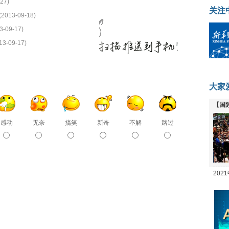
27)
关注
(2013-09-18)
3-09-17)
13-09-17)
大家
【国
全线
感动
无奈
搞笑
新奇
不解
路过
20
坛