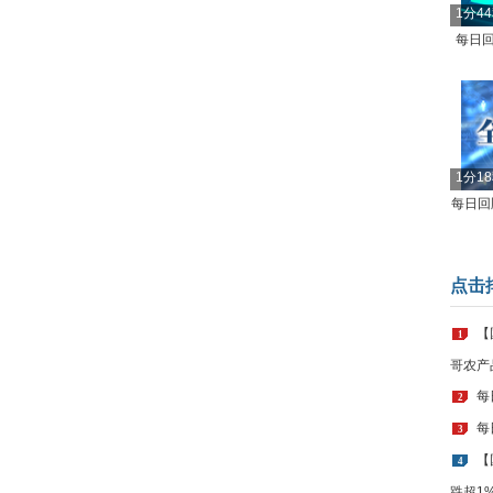
1分4
每日回
1分1
每日回顾
点击
【
1
哥农产
每
2
每
3
【
4
跌超1