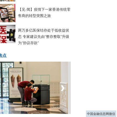
【见·闻】疫情下一家香港传统零
售商的转型突围之旅
两万多亿医保结存处于低收益状
态 专家建议先由“整存整取”升级
为“协议存款”
焦点
‹
›
菲律宾：防疫降级
中国金融信息网微信