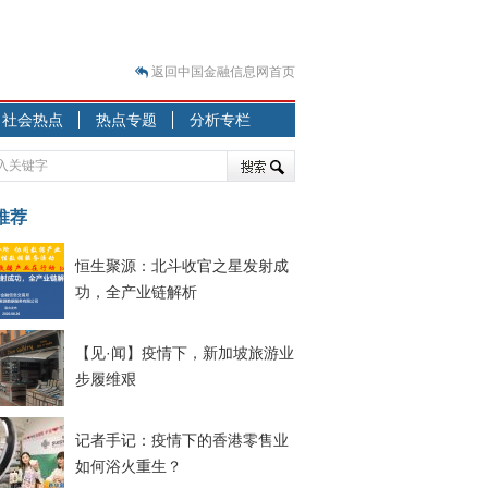
返回中国金融信息网首页
？
社会热点
热点专题
分析专栏
突围之旅
7—2020.07.31）
跷跷板” 结构性失衡藏
推荐
显下行
恒生聚源：北斗收官之星发射成
现最弱
功，全产业链解析
人
解析
【见·闻】疫情下，新加坡旅游业
7—2020.08.21）
步履维艰
记者手记：疫情下的香港零售业
如何浴火重生？