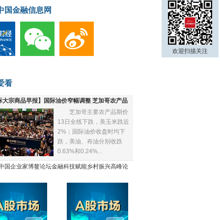
中国金融信息网
欢迎扫描关注
爱看
际大宗商品早报】国际油价窄幅调整 芝加哥农产品
芝加哥主要农产品期价
下跌
13日全线下跌，美玉米跌近
2%；国际油价收盘时均下
跌，美油、布油分别收跌
0.63%和0.24%...
21中国企业家博鳌论坛金融科技赋能乡村振兴高峰论