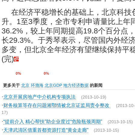
在经济平稳增长的基础上，北京科技
升。1至3季度，全市专利申请量比上年
36.2%，较上年同期提高19.8个百分
长29.3%。于秀琴表示，尽管国内外经
多变，但北京全年经济有望继续保持平
(完)
0%
0%
更多关于
北京
环渤海
北京GDP
地方经济数据
的新闻
·
北京开展房地产中介机构专项执法
(2013-10-19)
·
财务核算等存在问题湘鄂情被北京证监局责令整改
(2013-10-
17)
·
“提前介入 精心帮扶”助企业度过“危险瓶颈周期”
(2013-10-15)
·
天津武清区借重首都资源打造“黄金走廊”
(2013-10-15)