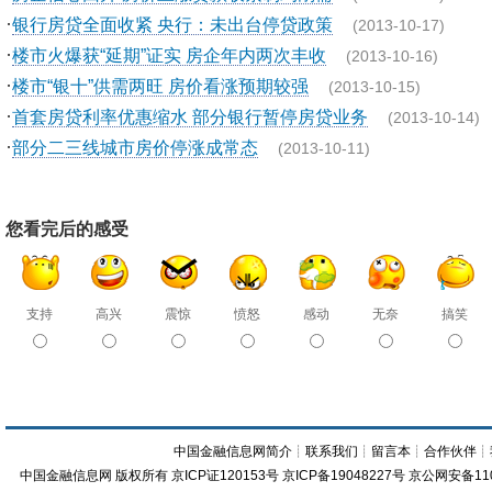
·
银行房贷全面收紧 央行：未出台停贷政策
(2013-10-17)
·
楼市火爆获“延期”证实 房企年内两次丰收
(2013-10-16)
·
楼市“银十”供需两旺 房价看涨预期较强
(2013-10-15)
·
首套房贷利率优惠缩水 部分银行暂停房贷业务
(2013-10-14)
·
部分二三线城市房价停涨成常态
(2013-10-11)
您看完后的感受
支持
高兴
震惊
愤怒
感动
无奈
搞笑
中国金融信息网简介
┊
联系我们
┊
留言本
┊
合作伙伴
┊
中国金融信息网
版权所有
京ICP证120153号
京ICP备19048227号 京公网安备11