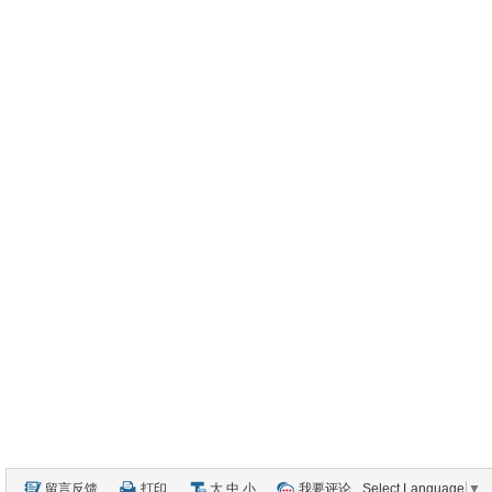
留言反馈
打印
大
中
小
我要评论
Select Language
▼