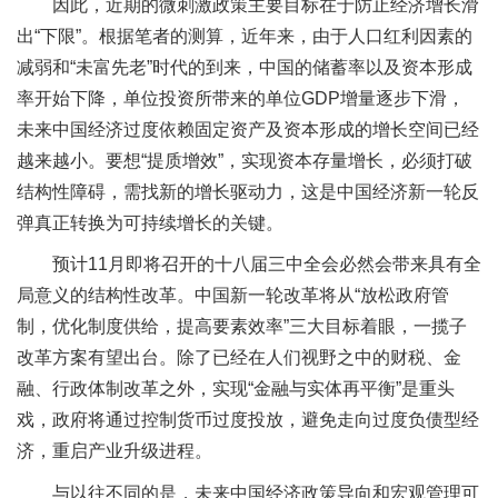
因此，近期的微刺激政策主要目标在于防止经济增长滑
出“下限”。根据笔者的测算，近年来，由于人口红利因素的
减弱和“未富先老”时代的到来，中国的储蓄率以及资本形成
率开始下降，单位投资所带来的单位GDP增量逐步下滑，
未来中国经济过度依赖固定资产及资本形成的增长空间已经
越来越小。要想“提质增效”，实现资本存量增长，必须打破
结构性障碍，需找新的增长驱动力，这是中国经济新一轮反
弹真正转换为可持续增长的关键。
预计11月即将召开的十八届三中全会必然会带来具有全
局意义的结构性改革。中国新一轮改革将从“放松政府管
制，优化制度供给，提高要素效率”三大目标着眼，一揽子
改革方案有望出台。除了已经在人们视野之中的财税、金
融、行政体制改革之外，实现“金融与实体再平衡”是重头
戏，政府将通过控制货币过度投放，避免走向过度负债型经
济，重启产业升级进程。
与以往不同的是，未来中国经济政策导向和宏观管理可