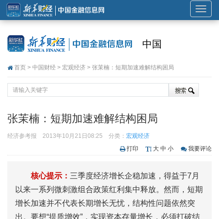
展
开
或
中国
折
叠
首页
>
中国财经
>
宏观经济
> 张茉楠：短期加速难解结构困局
导
航
张茉楠：短期加速难解结构困局
经济参考报
2013年10月21日08:25
分类：
宏观经济
打印
大
中
小
我要评论
核心提示：
三季度经济增长企稳加速，得益于7月
以来一系列微刺激组合政策红利集中释放。然而，短期
增长加速并不代表长期增长无忧，结构性问题依然突
出。要想“提质增效”，实现资本存量增长，必须打破结