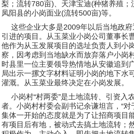
梨；流转780亩)、天津宝迪(种猪养殖；流
凤阳县的小岗面业(流转500亩)等。
这些企业大多是2009年以后当地政
引进的项目。从玉菜业小岗公司董事长曹勇
他作为从玉发展项目的选址负责人到小
察，因考虑到当地缺水而放弃落户小岗
时县里一位主要领导热情地从安徽追到
局出示一摞文字材料证明小岗的地下水
灌溉。从玉菜业最终决定在小岗发展。
小岗村“村两委”是土地流转、引资入
者。小岗村村委会副书记余谦坦言，“对
集体一开始的态度就是为了让招商项目
有项目后有地，被动式去搞土地流转；
积极作为、主动介入，即先把土地流转