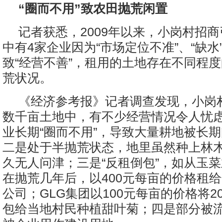
“圈而不用”致农田抛荒闲置
记者获悉，2009年以来，小岗村招商
中有4家企业因为“市场定位不准”、“缺水
致“经营不善”，租用的土地存在不同程
荒状况。
《经济参考报》记者调查发现，小岗
数千亩土地中，有不少经营情况令人忧
业长期“圈而不用”，导致大量耕地被长
二是处于半抛荒状态，地里虽然种上林
久无人问津；三是“反租倒包”，如从玉菜
在抛荒几年后，以400元每亩的价格租
公司；GLG集团以100元每亩的价格将2
包给当地村民种植甜叶菊；四是部分被