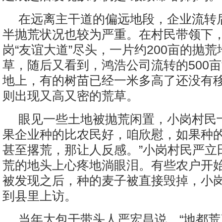
在远离主干道的偏远地段，企业流转
半抛荒状况也较为严重。在村民带领下
岗“友谊大道”尽头，一片约200亩的抛
草，随后又看到，鸿浩公司流转的500
地上，有的树苗已经一米多高了还没有
则出现又高又密的荒草。
眼见一些土地被抛荒闲置，小岗村民
果企业种的比农民好，咱欣慰，如果种
甚至撂荒，那让人反感。”小岗村民严立
荒的地头上心疼地淌眼泪。有些农户开
被发现之后，种的麦子被直接毁掉，小
到县里上访。
当年大包干带头人严宏昌说，“地都