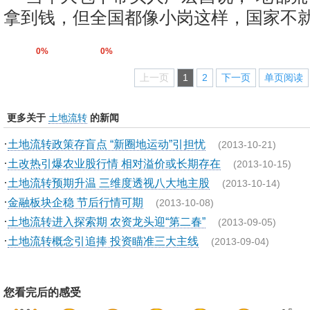
拿到钱，但全国都像小岗这样，国家不就
0%
0%
上一页
1
2
下一页
单页阅读
更多关于
土地流转
的新闻
·
土地流转政策存盲点 “新圈地运动”引担忧
(2013-10-21)
·
土改热引爆农业股行情 相对溢价或长期存在
(2013-10-15)
·
土地流转预期升温 三维度透视八大地主股
(2013-10-14)
·
金融板块企稳 节后行情可期
(2013-10-08)
·
土地流转进入探索期 农资龙头迎“第二春”
(2013-09-05)
·
土地流转概念引追捧 投资瞄准三大主线
(2013-09-04)
您看完后的感受