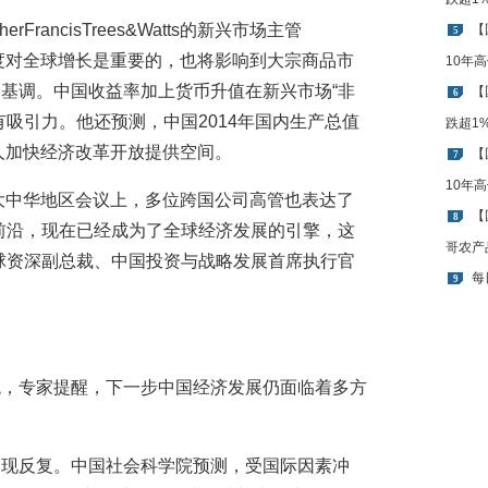
FrancisTrees&Watts的新兴市场主管
【
5
张程度对全球增长是重要的，也将影响到大宗商品市
10年
基调。中国收益率加上货币升值在新兴市场“非
【
6
吸引力。他还预测，中国2014年国内生产总值
跌超1
导人加快经济改革开放提供空间。
【
7
10年
届大中华地区会议上，多位跨国公司高管也表达了
【
8
前沿，现在已经成为了全球经济发展的引擎，这
哥农产
球资深副总裁、中国投资与战略发展首席执行官
每
9
观，专家提醒，下一步中国经济发展仍面临着多方
出现反复。中国社会科学院预测，受国际因素冲