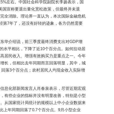
7.5%左右。中国社会科学院副院长李扬表示，国
美国宣称要退出量化宽松政策，但最终并未退
有完全消除。理论界一直认为，本次国际金融危机
已经第7年了，还没有好转的迹象，各方仍然需要
东华介绍说，前三季度最终消费支出对GDP增
5%的水平相比，下降了近10个百分点。如何拉动居
提高居民收入、增强有效购买力是重点之一。今年
快增长，但相比去年同期而言回落明显，其中，城
%，回落3个百分点；农村居民人均现金收入实际增
和信息化部新闻发言人肖春泉表示，尽管近期宏观
看，有些企业的指标并没有明显改善，特别是小型
出。从国家统计局统计的规模以上中小企业数据来
，比上年同期回落了0.7个百分点。9月小型企业