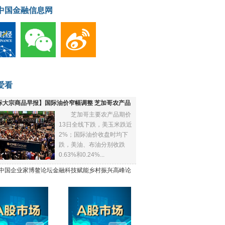
中国金融信息网
爱看
际大宗商品早报】国际油价窄幅调整 芝加哥农产品
芝加哥主要农产品期价
下跌
13日全线下跌，美玉米跌近
2%；国际油价收盘时均下
跌，美油、布油分别收跌
0.63%和0.24%...
21中国企业家博鳌论坛金融科技赋能乡村振兴高峰论