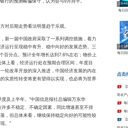
澳新银行的预测略偏保守，认为会与9月持平。
1分4
每日回
各方对后期走势看法明显趋于乐观。
示，新一届中国政府采取了一系列调控措施，着力
1分1
经济运行呈现稳中有升、稳中向好的发展态势。三
每日回顾
.3个百分点。预计全年增长达到7.6%左右；物价上
。总体上看，经济运行处在预期合理区间，年度目
新一轮改革开放的深入推进，中国经济发展的内在
点击
式的实质性转变将更有望得以实现，也必将为世界
【
1
哥农产
季度及上半年。”中国信息报社总编辑万东华
每
2
在许多不稳定、不确定因素，同比增速甚至不排
每
3
回落，但总体来看，继续保持稳定向好的可能性较
【
4
现。”
跌超1