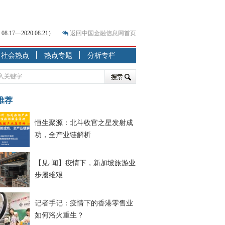
返回中国金融信息网首页
？
社会热点
热点专题
分析专栏
突围之旅
7—2020.07.31）
跷跷板” 结构性失衡藏
推荐
显下行
恒生聚源：北斗收官之星发射成
现最弱
功，全产业链解析
人
解析
【见·闻】疫情下，新加坡旅游业
7—2020.08.21）
步履维艰
记者手记：疫情下的香港零售业
如何浴火重生？