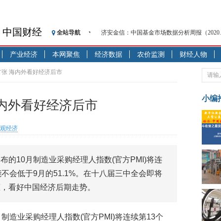
中国财经
全站导航
【见·闻】疫情下，新加坡旅游业步履维艰
记者手记：疫情下的香港零售业如何浴火重生
产业经济
本网聚焦
经济数据
农价监测
财经人物
【见·闻】疫情下一家香港传统零售商的转型
济安金信：中国基金市场数据分析周报（2020. 07.2
月扩张 海内外看好经济后市
【新华财经调查】同业存单、结构性存款玩起“
在“隐秘的角落”
小编
海内外看好经济后市
央行公开市场净投放300亿元 短端资金利率明
基本面及股市双轮冲击 债市回调十年期债表
观经济
沥青期货连续两日涨逾3% 沪银及两粕涨势喜
恒生聚源：北斗收官之星发射成功，全产业链
的10月制造业采购经理人指数(官方PMI)将连
济安金信：中国基金市场数据分析周报（2020. 08.1
不会低于9月的51.1%。在十八届三中全会即将
态，看好中国经济后期走势。
制造业采购经理人指数(官方PMI)将连续第13个