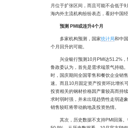
月位于扩张区间，而且可能不会低于9月
海内外主流机构纷纷表态，看好中国
预测 PMI
或连升4
个月
多家机构预测，国家
统计局
和中国
个月回升的可能。
兴业银行预测10月PMI达51.2
鲁政委认为，首先是需求端景气持稳。
时，国庆期间全国零售和餐饮企业销售较
速。而且10月固定资产投资环比增长
投资相关的钢材价格因产量较高而持续
求时弱时强，并未出现趋势性走弱迹象
销售较旺将带动购地及投资热情。
其次，历史数据不支持PMI回落。
50.9%，从历史数据看，10月官方PM