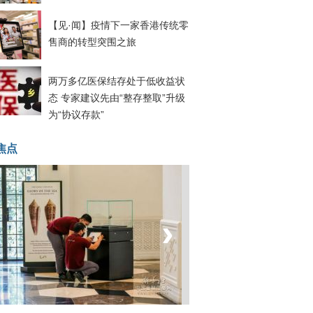
【见·闻】疫情下一家香港传统零
售商的转型突围之旅
两万多亿医保结存处于低收益状
态 专家建议先由“整存整取”升级
为“协议存款”
焦点
‹
›
坐上火车看老挝