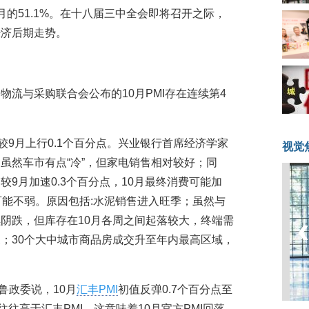
的51.1%。在十八届三中全会即将召开之际，
经济后期走势。
物流与采购联合会公布的10月PMI存在连续第4
%，较9月上行0.1个百分点。兴业银行首席经济学家
视觉
虽然车市有点“冷”，但家电销售相对较好；同
9月加速0.3个百分点，10月最终消费可能加
可能不弱。原因包括:水泥销售进入旺季；虽然与
阴跌，但库存在10月各周之间起落较大，终端需
；30个大中城市商品房成交升至年内最高区域，
鲁政委说，10月
汇丰PMI
初值反弹0.7个百分点至
I往往高于汇丰PMI，这意味着10月官方PMI回落