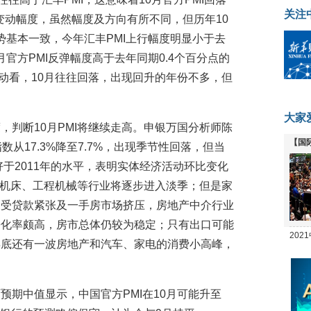
关注
月变动幅度，虽然幅度及方向有所不同，但历年10
走势基本一致，今年汇丰PMI上行幅度明显小于去
月官方PMI反弹幅度高于去年同期0.4个百分点的
变动看，10月往往回落，出现回升的年份不多，但
大家
，判断10月PMI将继续走高。申银万国分析师陈
【国
从17.3%降至7.7%，出现季节性回落，但当
全线
好于2011年的水平，表明实体经济活动环比变化
后期机床、工程机械等行业将逐步进入淡季；但是家
；受贷款紧张及一手房市场挤压，房地产中介行业
去化率颇高，房市总体仍较为稳定；只有出口可能
20
年底还有一波房地产和汽车、家电的消费小高峰，
坛
预期中值显示，中国官方PMI在10月可能升至