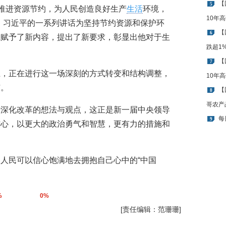
【
5
实推进资源节约，为人民创造良好生产
生活
环境，
10年
，习近平的一系列讲话为坚持节约资源和保护环
【
6
代赋予了新内容，提出了新要求，彰显出他对于生
跌超1
【
7
上，正在进行这一场深刻的方式转变和结构调整，
10年
恼。
【
8
哥农产
于深化改革的想法与观点，这正是新一届中央领导
每
9
信心，以更大的政治勇气和智慧，更有力的措施和
人民可以信心饱满地去拥抱自己心中的“中国
%
0%
[责任编辑：范珊珊]