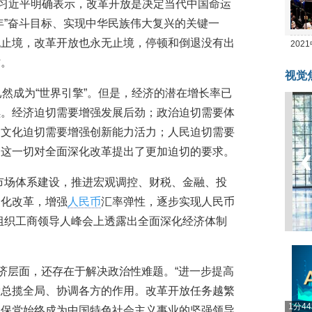
，习近平明确表示，改革开放是决定当代中国命运
年”奋斗目标、实现中华民族伟大复兴的关键一
无止境，改革开放也永无止境，停顿和倒退没有出
20
时。
坛
视觉
已然成为“世界引擎”。但是，经济的潜在增长率已
续。经济迫切需要增强发展后劲；政治迫切需要体
；文化迫切需要增强创新能力活力；人民迫切需要
…这一切对全面深化改革提出了更加迫切的要求。
市场体系建设，推进宏观调控、财税、金融、投
场化改革，增强
人民币
汇率弹性，逐步实现人民币
组织工商领导人峰会上透露出全面深化经济体制
经济层面，还存在于解决政治性难题。“进一步提高
党总揽全局、协调各方的作用。改革开放任务越繁
1分4
确保党始终成为中国特色社会主义事业的坚强领导