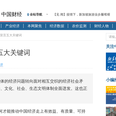
中国财经
全站导航
【见·闻】疫情下，新加坡旅游业步履维艰
记者手记：疫情下的香港零售业如何浴火重生
产业经济
本网聚焦
经济数据
农价监测
财经人物
【见·闻】疫情下一家香港传统零售商的转型
济安金信：中国基金市场数据分析周报（2020. 07.2
”宣言五大关键词
【新华财经调查】同业存单、结构性存款玩起“
关注
在“隐秘的角落”
五大关键词
央行公开市场净投放300亿元 短端资金利率明
基本面及股市双轮冲击 债市回调十年期债表
济
沥青期货连续两日涨逾3% 沪银及两粕涨势喜
恒生聚源：北斗收官之星发射成功，全产业链
小编
具体的经济问题转向面对相互交织的经济社会矛
济安金信：中国基金市场数据分析周报（2020. 08.1
治、文化、社会、生态文明体制全面迸发。这也正
何才能推动中国经济走上有效益、有质量、可持