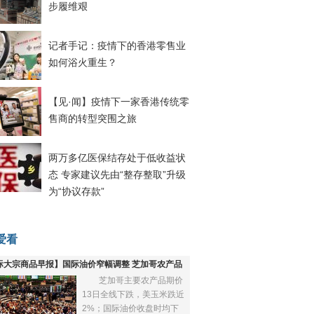
步履维艰
记者手记：疫情下的香港零售业
如何浴火重生？
【见·闻】疫情下一家香港传统零
售商的转型突围之旅
两万多亿医保结存处于低收益状
态 专家建议先由“整存整取”升级
为“协议存款”
爱看
际大宗商品早报】国际油价窄幅调整 芝加哥农产品
芝加哥主要农产品期价
下跌
13日全线下跌，美玉米跌近
2%；国际油价收盘时均下