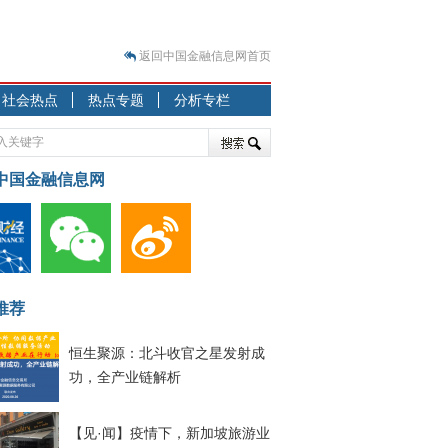
返回中国金融信息网首页
？
社会热点
热点专题
分析专栏
突围之旅
7—2020.07.31）
跷跷板” 结构性失衡藏
中国金融信息网
显下行
现最弱
人
解析
推荐
7—2020.08.21）
恒生聚源：北斗收官之星发射成
功，全产业链解析
【见·闻】疫情下，新加坡旅游业