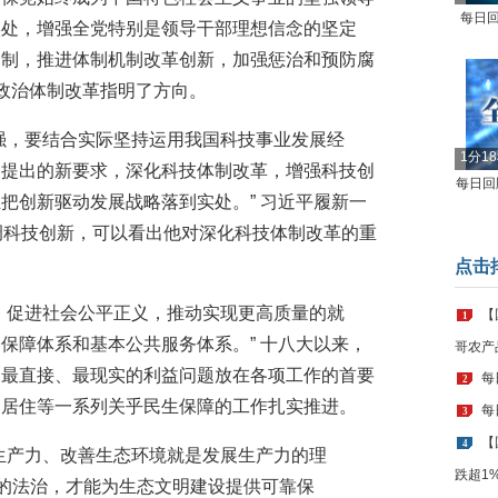
每日回
实处，增强全党特别是领导干部理想信念的坚定
中制，推进体制机制改革创新，加强惩治和预防腐
国政治体制改革指明了方向。
强，要结合实际坚持运用我国科技事业发展经
1分1
展提出的新要求，深化科技体制改革，增强科技创
每日回顾
把创新驱动发展战略落到实处。” 习近平履新一
调科技创新，可以看出他对深化科技体制改革的重
点击
，促进社会公平正义，推动实现更高质量的就
【
1
保障体系和基本公共服务体系。” 十八大以来，
哥农产
、最直接、最现实的利益问题放在各项工作的首要
每
2
、居住等一系列关乎民生保障的工作扎实推进。
每
3
【
4
生产力、改善生态环境就是发展生产力的理
跌超1
密的法治，才能为生态文明建设提供可靠保