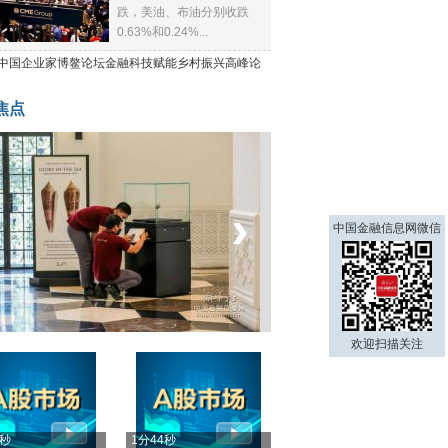
跌，美油、布油分别收跌
0.63%和0.24%...
21中国企业家博鳌论坛金融科技赋能乡村振兴高峰论
焦点
‹
›
中国金融信息网微信
菲律宾：防疫降级
欢迎扫描关注
4秒
1分44秒