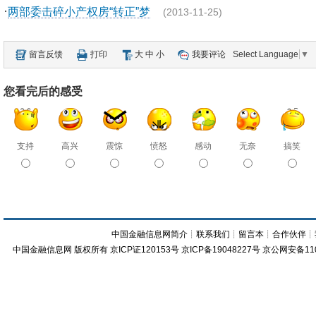
·
两部委击碎小产权房“转正”梦
(2013-11-25)
留言反馈
打印
大
中
小
我要评论
Select Language
▼
您看完后的感受
支持
高兴
震惊
愤怒
感动
无奈
搞笑
中国金融信息网简介
┊
联系我们
┊
留言本
┊
合作伙伴
┊
中国金融信息网
版权所有
京ICP证120153号
京ICP备19048227号 京公网安备11