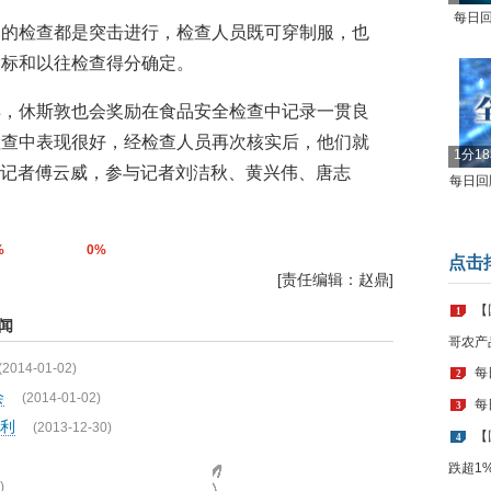
每日回
部的检查都是突击进行，检查人员既可穿制服，也
指标和以往检查得分确定。
样，休斯敦也会奖励在食品安全检查中记录一贯良
检查中表现很好，经检查人员再次核实后，他们就
1分1
执笔记者傅云威，参与记者刘洁秋、黄兴伟、唐志
每日回顾
%
0%
点击
[责任编辑：赵鼎]
【
1
闻
哥农产
(2014-01-02)
每
2
会
(2014-01-02)
每
3
利
(2013-12-30)
【
4
跌超1
)