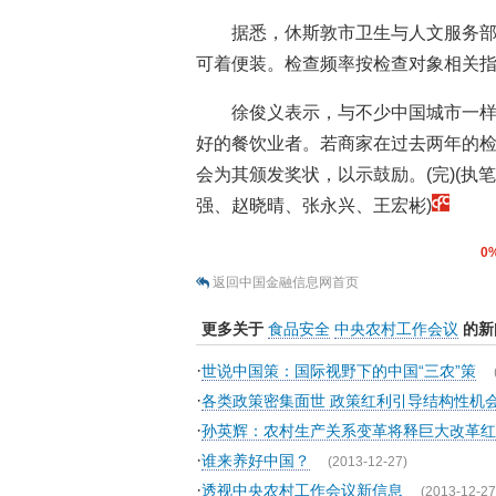
据悉，休斯敦市卫生与人文服务
可着便装。检查频率按检查对象相关
徐俊义表示，与不少中国城市一
好的餐饮业者。若商家在过去两年的
会为其颁发奖状，以示鼓励。(完)(
强、赵晓晴、张永兴、王宏彬)
0
返回中国金融信息网首页
更多关于
食品安全
中央农村工作会议
的新
·
世说中国策：国际视野下的中国“三农”策
·
各类政策密集面世 政策红利引导结构性机
·
孙英辉：农村生产关系变革将释巨大改革红
·
谁来养好中国？
(2013-12-27)
·
透视中央农村工作会议新信息
(2013-12-27