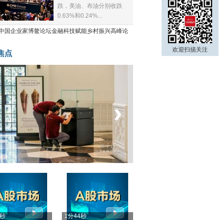
跌，美油、布油分别收跌
0.63%和0.24%...
21中国企业家博鳌论坛金融科技赋能乡村振兴高峰论
欢迎扫描关注
焦点
‹
›
菲律宾：防疫降级
4秒
1分44秒