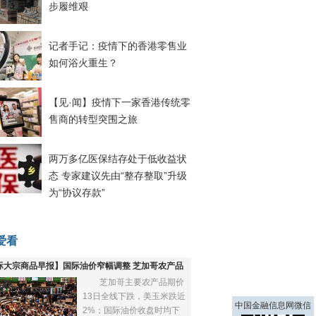
步履维艰
记者手记：疫情下的香港零售业
如何浴火重生？
【见·闻】疫情下一家香港传统零
售商的转型突围之旅
两万多亿医保结存处于低收益状
态 专家建议先由“整存整取”升级
为“协议存款”
爱看
际大宗商品早报】国际油价窄幅调整 芝加哥农产品
芝加哥主要农产品期价
下跌
13日全线下跌，美玉米跌近
中国金融信息网微信
2%；国际油价收盘时均下