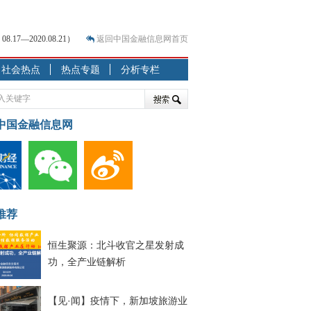
7—2020.08.21）
返回中国金融信息网首页
社会热点
热点专题
分析专栏
？
突围之旅
7—2020.07.31）
中国金融信息网
跷跷板” 结构性失衡藏
显下行
现最弱
人
推荐
解析
7—2020.08.21）
恒生聚源：北斗收官之星发射成
功，全产业链解析
【见·闻】疫情下，新加坡旅游业