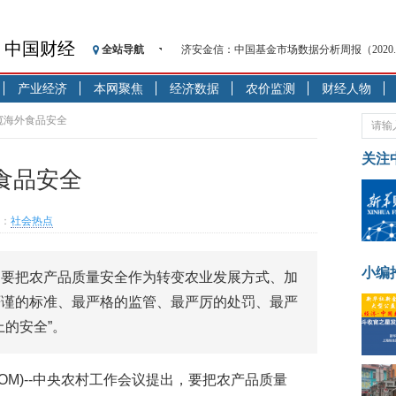
中国财经
济安金信：中国基金市场数据分析周报（2020. 08.1
全站导航
【见·闻】疫情下，新加坡旅游业步履维艰
产业经济
本网聚焦
经济数据
农价监测
财经人物
记者手记：疫情下的香港零售业如何浴火重生
【见·闻】疫情下一家香港传统零售商的转型
窥海外食品安全
济安金信：中国基金市场数据分析周报（2020. 07.2
关注
【新华财经调查】同业存单、结构性存款玩起“
食品安全
在“隐秘的角落”
央行公开市场净投放300亿元 短端资金利率明
：
社会热点
基本面及股市双轮冲击 债市回调十年期债表
沥青期货连续两日涨逾3% 沪银及两粕涨势喜
小编
，要把农产品质量安全作为转变农业发展方式、加
恒生聚源：北斗收官之星发射成功，全产业链
济安金信：中国基金市场数据分析周报（2020. 08.1
严谨的标准、最严格的监管、最严厉的处罚、最严
的安全”。
A08.COM)--中央农村工作会议提出，要把农产品质量