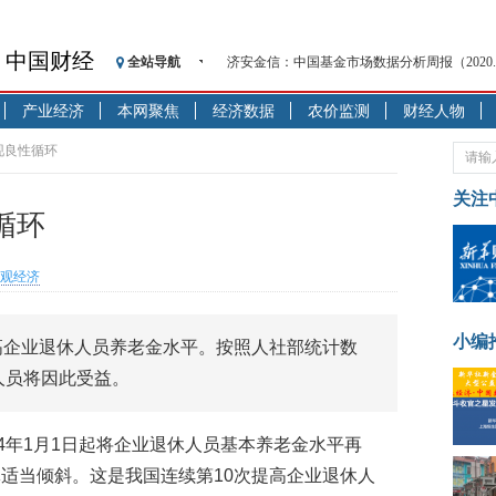
济安金信：中国基金市场数据分析周报（2020. 08.1
中国财经
全站导航
【见·闻】疫情下，新加坡旅游业步履维艰
记者手记：疫情下的香港零售业如何浴火重生
产业经济
本网聚焦
经济数据
农价监测
财经人物
【见·闻】疫情下一家香港传统零售商的转型
现良性循环
济安金信：中国基金市场数据分析周报（2020. 07.2
【新华财经调查】同业存单、结构性存款玩起“
关注
循环
在“隐秘的角落”
央行公开市场净投放300亿元 短端资金利率明
观经济
基本面及股市双轮冲击 债市回调十年期债表
沥青期货连续两日涨逾3% 沪银及两粕涨势喜
恒生聚源：北斗收官之星发射成功，全产业链
小编
高企业退休人员养老金水平。按照人社部统计数
济安金信：中国基金市场数据分析周报（2020. 08.1
人员将因此受益。
4年1月1日起将企业退休人员基本养老金水平再
体适当倾斜。这是我国连续第10次提高企业退休人