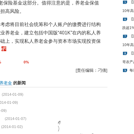
【
养老保险基金这部分。值得注意的是，养老金保值
5
承担高风险。
10年
【
6
，考虑将目前社会统筹和个人账户的缴费进行结构
跌超1
养老金，建立包括中国版“401K”在内的私人养
【
7
基础上，实现私人养老金参与资本市场实现投资保
10年
）
【
8
哥农产
%
0%
[责任编辑：刁倩]
每
9
养老金
的新闻
(2014-01-09)
014-01-09)
-09)
(2014-01-07)
(2014-01-02)