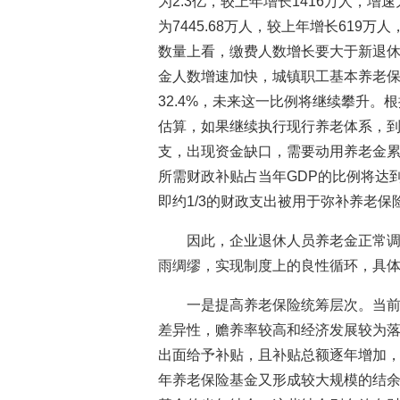
为2.3亿，较上年增长1416万人，增速
为7445.68万人，较上年增长619万
数量上看，缴费人数增长要大于新退
金人数增速加快，城镇职工基本养老保险的
32.4%，未来这一比例将继续攀升。
估算，如果继续执行现行养老体系，到
支，出现资金缺口，需要动用养老金累
所需财政补贴占当年GDP的比例将达到8
即约1/3的财政支出被用于弥补养老保
因此，企业退休人员养老金正常
雨绸缪，实现制度上的良性循环，具
一是提高养老保险统筹层次。当
差异性，赡养率较高和经济发展较为
出面给予补贴，且补贴总额逐年增加
年养老保险基金又形成较大规模的结余