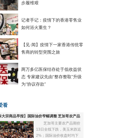
步履维艰
记者手记：疫情下的香港零售业
如何浴火重生？
【见·闻】疫情下一家香港传统零
售商的转型突围之旅
两万多亿医保结存处于低收益状
态 专家建议先由“整存整取”升级
为“协议存款”
爱看
际大宗商品早报】国际油价窄幅调整 芝加哥农产品
芝加哥主要农产品期价
下跌
13日全线下跌，美玉米跌近
2%；国际油价收盘时均下