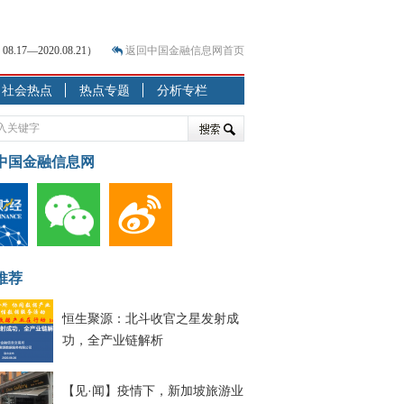
7—2020.08.21）
返回中国金融信息网首页
？
社会热点
热点专题
分析专栏
突围之旅
7—2020.07.31）
跷跷板” 结构性失衡藏
中国金融信息网
显下行
现最弱
人
解析
推荐
7—2020.08.21）
恒生聚源：北斗收官之星发射成
功，全产业链解析
【见·闻】疫情下，新加坡旅游业