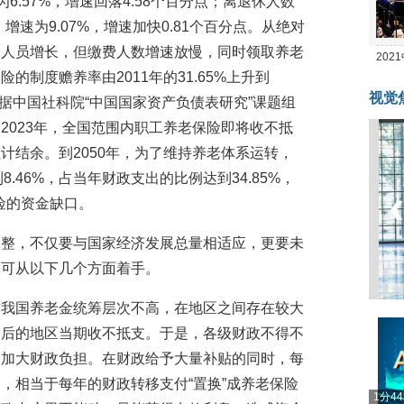
为6.57%，增速回落4.58个百分点；离退休人数
人，增速为9.07%，增速加快0.81个百分点。从绝对
休人员增长，但缴费人数增速放慢，同时领取养老
20
制度赡养率由2011年的31.65%上升到
坛
视觉
根据中国社科院“中国国家资产负债表研究”课题组
2023年，全国范围内职工养老保险即将收不抵
计结余。到2050年，为了维持养老体系运转，
.46%，占当年财政支出的比例达到34.85%，
险的资金缺口。
调整，不仅要与国家经济发展总量相适应，更要未
体可从以下几个方面着手。
前我国养老金统筹层次不高，在地区之间存在较大
落后的地区当期收不抵支。于是，各级财政不得不
，加大财政负担。在财政给予大量补贴的同时，每
，相当于每年的财政转移支付“置换”成养老保险
1分4