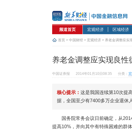
频道首页
宏观经济
区域经济
首页
>
中国财经
>
宏观经济
> 养老金调整应实
养老金调整应实现良性
中国证券报
2014年01月10日08:35
分类：
宏
核心提示：
这是我国连续第10次提
据，全国至少有7400多万企业退休
国务院常务会议日前确定，从201
提高10%，并向其中有特殊困难的群