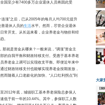
全国至少有7400多万企业退休人员将因此受
连涨”之后，已从2005年的每月人均700元提升
改善退休人员的
生活
水平。然而，尽管企业退休
本日常开支。从长远来看，企业养老金与物价和经
所趋。
，那就是资金从哪来？一般来说，“调涨”资金主
内部的自我平衡和财政转移支付。受惠于基本养老
人员养老金上调可以实现收支平衡。即便近年来中
但通过财政转移支付也能够实现养老金按期发放，
然而随着人口老龄化的加快、“人口红利拐点”到
大家
。
【国
至2012年底，城镇职工基本养老保险总参保人
全线
%，增速低于前一年的10.44%。其中，参保职工人数