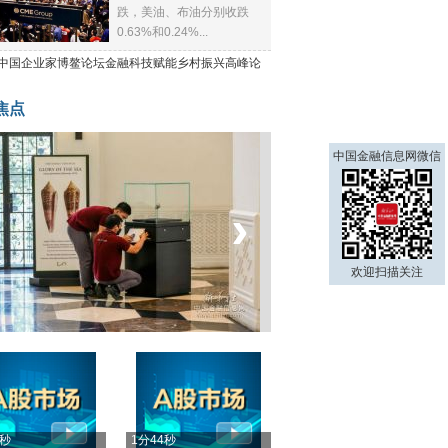
跌，美油、布油分别收跌
0.63%和0.24%...
21中国企业家博鳌论坛金融科技赋能乡村振兴高峰论
焦点
中国金融信息网微信
‹
›
欢迎扫描关注
菲律宾：防疫降级
4秒
1分44秒