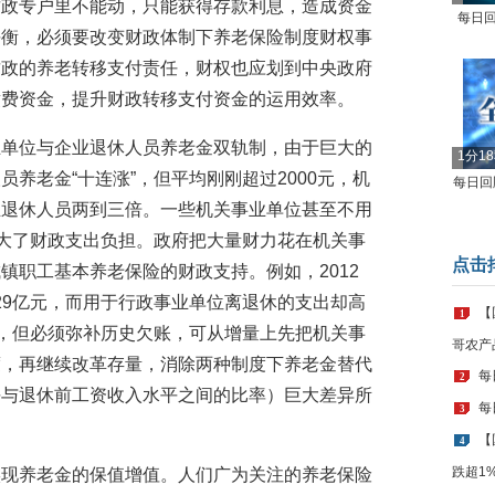
财政专户里不能动，只能获得存款利息，造成资金
每日回
平衡，必须要改变财政体制下养老保险制度财权事
财政的养老转移支付责任，财权也应划到中央政府
缴费资金，提升财政转移支付资金的运用效率。
业单位与企业退休人员养老金双轨制，由于巨大的
1分1
养老金“十连涨”，但平均刚刚超过2000元，机
每日回顾
业退休人员两到三倍。一些机关事业单位甚至不用
加大了财政支出负担。政府把大量财力花在机关事
点击
镇职工基本养老保险的财政支持。例如，2012
.29亿元，而用于行政事业单位离退休的支出却高
【
1
重重，但必须弥补历史欠账，可从增量上先把机关事
哥农产
度，再继续改革存量，消除两种制度下养老金替代
每
2
平与退休前工资收入水平之间的比率）巨大差异所
每
3
【
4
跌超1
实现养老金的保值增值。人们广为关注的养老保险