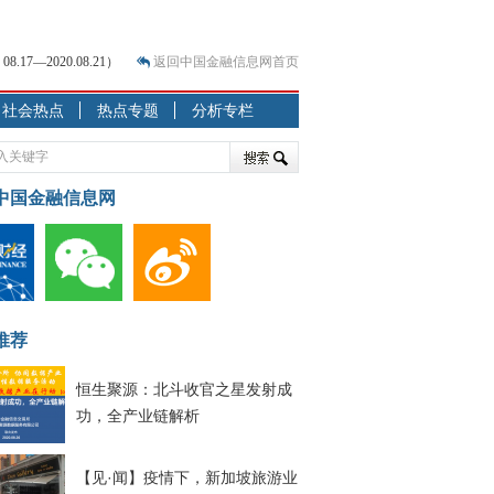
7—2020.08.21）
返回中国金融信息网首页
？
社会热点
热点专题
分析专栏
突围之旅
7—2020.07.31）
跷跷板” 结构性失衡藏
中国金融信息网
显下行
现最弱
人
解析
推荐
7—2020.08.21）
恒生聚源：北斗收官之星发射成
功，全产业链解析
【见·闻】疫情下，新加坡旅游业