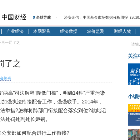
济安金信：中国基金市场数据分析周报（2020. 08.1
中国财经
全站导航
【见·闻】疫情下，新加坡旅游业步履维艰
记者手记：疫情下的香港零售业如何浴火重生
产业经济
本网聚焦
经济数据
农价监测
财经人物
【见·闻】疫情下一家香港传统零售商的转型
不再一罚了之
济安金信：中国基金市场数据分析周报（2020. 07.2
【新华财经调查】同业存单、结构性存款玩起“
关注
罚了之
在“隐秘的角落”
央行公开市场净投放300亿元 短端资金利率明
基本面及股市双轮冲击 债市回调十年期债表
会热点
沥青期货连续两日涨逾3% 沪银及两粕涨势喜
“两高”司法解释“降低门槛”，明确14种“严重污染
恒生聚源：北斗收官之星发射成功，全产业链
小编
加强执法衔接配合工作，强强联手。2014年，
济安金信：中国基金市场数据分析周报（2020. 08.1
法举措?怎样将跨部门衔接配合落实到位?就此记
执法处罚处副处长姬钢。
和公安部如何配合进行工作衔接?