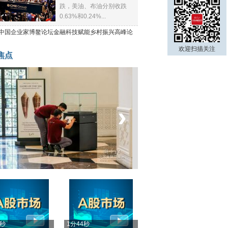
跌，美油、布油分别收跌
0.63%和0.24%...
21中国企业家博鳌论坛金融科技赋能乡村振兴高峰论
欢迎扫描关注
焦点
‹
›
菲律宾：防疫降级
4秒
1分44秒