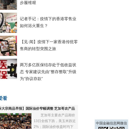
步履维艰
记者手记：疫情下的香港零售业
如何浴火重生？
【见·闻】疫情下一家香港传统零
售商的转型突围之旅
两万多亿医保结存处于低收益状
态 专家建议先由“整存整取”升级
为“协议存款”
爱看
际大宗商品早报】国际油价窄幅调整 芝加哥农产品
芝加哥主要农产品期价
下跌
13日全线下跌，美玉米跌近
中国金融信息网微信
2%；国际油价收盘时均下