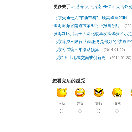
更多关于
环渤海
大气污染
PM2.5
大气条
·
北京交通进入“节前节奏”：晚高峰至20时
·
渤海湾海底隧道方案即将上报国务院
(201
·
滨海新区启动全面深化改革发挥试验区示范
·
北京除夕不限行 为民服务是最好的“讲政治”
·
北京将试编三年滚动预算
(2014-01-20)
·
北京1月土地成交额或创新高
(2014-01-20)
您看完后的感受
支持
高兴
震惊
愤怒