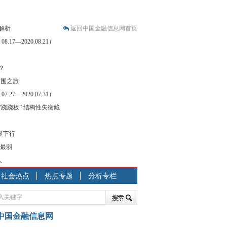
解析
返回中国金融信息网首页
7—2020.08.21）
？
突围之旅
7—2020.07.31）
跷跷板” 结构性失衡藏
显下行
现最弱
人
社会热点
热点专题
分析专栏
中国金融信息网