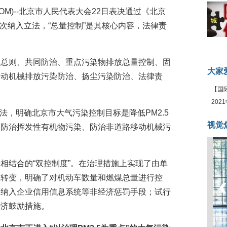
A08.COM)--北京市人民代表大会22日表决通过《北京
首次纳入立法，“总量控制”是其核心内容，法律责
为总则、共同防治、重点污染物排放总量控制、固
大家
移动机械排放污染防治、扬尘污染防治、法律责
【国
全线
20
立法，明确北京市大气污染控制目标是降低PM2.5
坛
视觉
加防治挥发性有机物污染、防治非道路移动机械污
相结合的“双控制度”。在治理措施上实现了由单
重转变，明确了对机动车数量和燃煤总量进行控
、纳入企业信用信息系统等非经济惩罚手段；试行
经济鼓励措施。