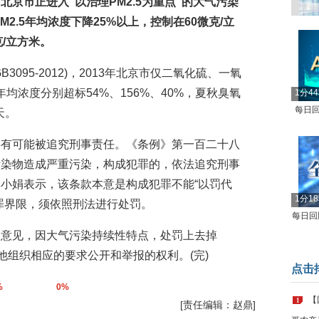
京市正进入“以治理PM2.5为重点”的大气污染
M2.5年均浓度下降25%以上，控制在60微克/立
克/立方米。
095-2012)，2013年北京市仅二氧化硫、一氧
年均浓度分别超标54%、156%、40%，夏秋臭氧
1分4
每日回
天。
将有可能被追究刑事责任。《条例》第一百二十八
污染物造成严重污染，构成犯罪的，依法追究刑事
小娟表示，该条款本意是构成犯罪不能“以罚代
1分1
罪界限，须依照刑法进行处罚。
每日回顾
表意见，因大气污染持续性特点，处罚上去掉
他组织相应的要求公开和举报的权利。(完)
点击
%
0%
【
1
[责任编辑：赵鼎]