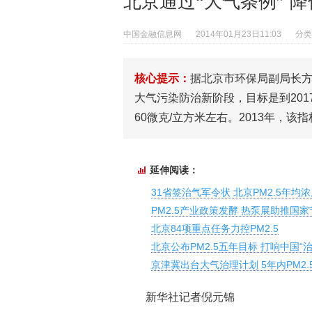
北京通过“大气条例” 降
中国金融信息网
2014年01月23日11:03
分类
核心提示：
据北京市环保局副局长方力
大气污染防治新阶段，目标是到2017
60微克/立方米左右。2013年，该指
延伸阅读：
31省签治气军令状 北京PM2.5年均浓
PM2.5产业政策发酵 热泵展助推国
北京84项重点任务力控PM2.5
北京公布PM2.5五年目标 打响中国“
京津冀出台大气治理计划 5年内PM2.
新华社记者倪元锦