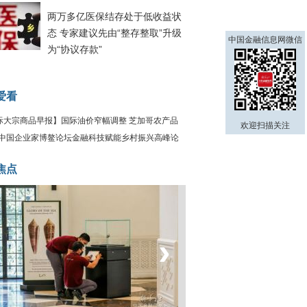
两万多亿医保结存处于低收益状
态 专家建议先由“整存整取”升级
中国金融信息网微信
为“协议存款”
爱看
际大宗商品早报】国际油价窄幅调整 芝加哥农产品
欢迎扫描关注
下跌
21中国企业家博鳌论坛金融科技赋能乡村振兴高峰论
焦点
‹
›
菲律宾：防疫降级