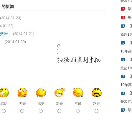
哥农产
例
的新闻
每
2
每
(2014-01-23)
3
4-01-22)
【
4
效应
(2014-01-21)
跌超1
(2014-01-20)
【
5
10年
【
6
跌超1
【
7
10年
【
8
哥农产
感动
无奈
搞笑
新奇
不解
路过
每
9