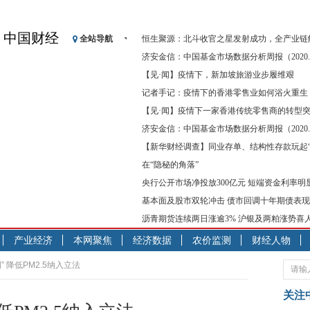
中国财经
全站导航
恒生聚源：北斗收官之星发射成功，全产业链
济安金信：中国基金市场数据分析周报（2020. 08.1
【见·闻】疫情下，新加坡旅游业步履维艰
记者手记：疫情下的香港零售业如何浴火重生
【见·闻】疫情下一家香港传统零售商的转型
济安金信：中国基金市场数据分析周报（2020. 07.2
【新华财经调查】同业存单、结构性存款玩起“
在“隐秘的角落”
央行公开市场净投放300亿元 短端资金利率明
基本面及股市双轮冲击 债市回调十年期债表
沥青期货连续两日涨逾3% 沪银及两粕涨势喜
产业经济
本网聚焦
经济数据
农价监测
财经人物
” 降低PM2.5纳入立法
关注