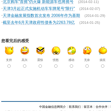
·
北京购车“首摇”仍火爆 新能源车也将摇号
(2014-02-11)
·
天津3月起正式实施机动车车牌尾号“限行”
(2014-02-07)
·
天津金融发展指数首次发布 2006年作为基期
(2014-01-29)
·
截至去年6月天津政府性债务为2263.78亿
(2014-01-25)
您看完后的感受
支持
高兴
震惊
愤怒
感动
无奈
搞笑
中国金融信息网简介
┊
联系我们
┊
留言本
┊
合作伙伴
┊