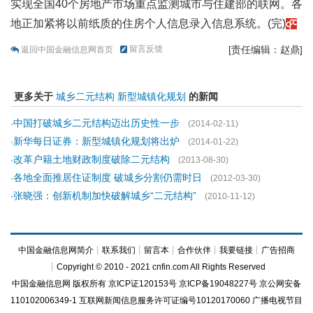
实现全国40个房地产市场重点监测城市与住建部的联网。各
地正加紧将以前纸质的住房个人信息录入信息系统。(完)
留言反馈
[责任编辑：赵鼎]
返回中国金融信息网首页
更多关于
城乡二元结构
新型城镇化规划
的新闻
中国打破城乡二元结构迈出历史性一步
·
(2014-02-11)
新华每日证券：新型城镇化规划将出炉
·
(2014-01-22)
改革户籍土地财政制度破除二元结构
·
(2013-08-30)
各地全面推居住证制度 破城乡分割仍需时日
·
(2012-03-30)
张晓强：创新机制加快破解城乡“二元结构”
·
(2010-11-12)
中国金融信息网简介
┊
联系我们
┊
留言本
┊
合作伙伴
┊
我要链接
┊
广告招商
┊Copyright © 2010 - 2021 cnfin.com All Rights Reserved
中国金融信息网
版权所有
京ICP证120153号
京ICP备19048227号 京公网安备
110102006349-1 互联网新闻信息服务许可证编号10120170060
广播电视节目