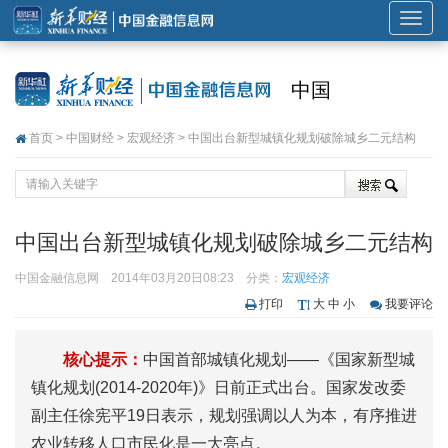
展
开
或
中国
折
叠
首页
>
中国财经
>
宏观经济
> 中国出台新型城镇化规划破除城乡二元结构
导
航
中国出台新型城镇化规划破除城乡二元结构
中国金融信息网
2014年03月20日08:23
分类：
宏观经济
打印
大
中
小
我要评论
核心提示：
中国首部城镇化规划——《国家新型城
镇化规划(2014-2020年)》日前正式出台。国家发改委
副主任徐宪平19日表示，规划强调以人为本，有序推进
农业转移人口市民化是一大亮点。