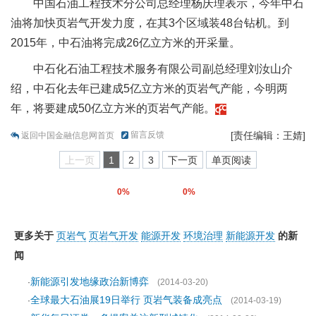
中国石油工程技术分公司总经理杨庆理表示，今年中石
油将加快页岩气开发力度，在其3个区域装48台钻机。到
2015年，中石油将完成26亿立方米的开采量。
中石化石油工程技术服务有限公司副总经理刘汝山介
绍，中石化去年已建成5亿立方米的页岩气产能，今明两
年，将要建成50亿立方米的页岩气产能。
留言反馈
[责任编辑：王婧]
返回中国金融信息网首页
上一页
1
2
3
下一页
单页阅读
0%
0%
更多关于
页岩气
页岩气开发
能源开发
环境治理
新能源开发
的新
闻
新能源引发地缘政治新博弈
·
(2014-03-20)
全球最大石油展19日举行 页岩气装备成亮点
·
(2014-03-19)