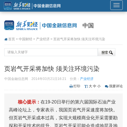
展
开
或
中国
折
叠
首页
>
中国财经
>
产业经济
> 页岩气开采将加快 须关注环境污染
导
航
页岩气开采将加快 须关注环境污染
中国金融信息网
2014年03月21日16:21
分类：
产业经济
打印
大
中
小
我要评论
核心提示：
在19-20日举行的第六届国际石油产业
高峰论坛上，专家表示，我国页岩气开采速度将加快。
但页岩气开采成本过高，实现大规模商业化开采需要勘
探和开采技术的提升。页岩气开采可能会造成地层及地