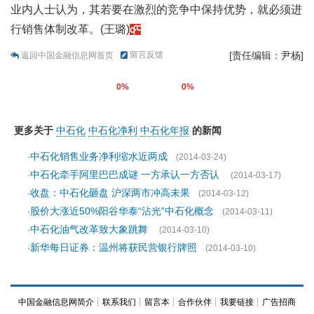
业内人士认为，其若要在激烈的竞争中保持优势，就必须进
行销售体制改革。(王璐)
留言反馈
[责任编辑：尹杨]
返回中国金融信息网首页
0%
0%
更多关于
中石化
中石化净利
中石化年报
的新闻
中石化销售业务净利缩水近两成
·
(2014-03-24)
中石化牵手阿里巴巴成谜 一方承认一方否认
·
(2014-03-17)
收盘：中石化砸盘 沪深两市冲高未果
·
(2014-03-12)
股价大涨近50%阳谷华泰“沾光”中石化概念
·
(2014-03-11)
中石化油气改革致大象跳舞
·
(2014-03-10)
新华每日证券：温州将获民营银行牌照
·
(2014-03-10)
中国金融信息网简介
┊
联系我们
┊
留言本
┊
合作伙伴
┊
我要链接
┊
广告招商