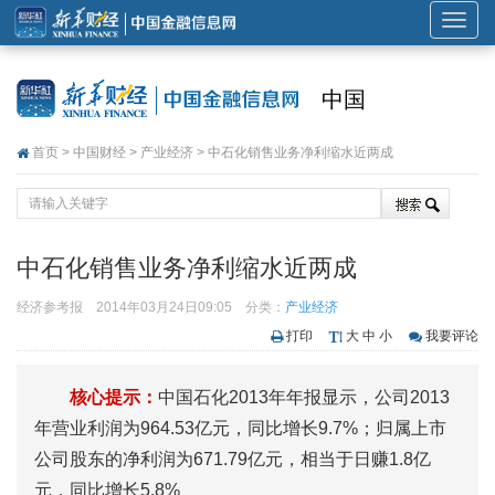
展
开
或
中国
折
叠
首页
>
中国财经
>
产业经济
> 中石化销售业务净利缩水近两成
导
航
中石化销售业务净利缩水近两成
经济参考报
2014年03月24日09:05
分类：
产业经济
打印
大
中
小
我要评论
核心提示：
中国石化2013年年报显示，公司2013
年营业利润为964.53亿元，同比增长9.7%；归属上市
公司股东的净利润为671.79亿元，相当于日赚1.8亿
元，同比增长5.8%