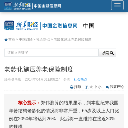
展
开
或
中国
折
叠
首页
>
中国财经
>
社会热点
> 老龄化施压养老保险制度
导
航
老龄化施压养老保险制度
经济参考报
2014年04月01日08:27
分类：
社会热点
打印
大
中
小
我要评论
核心提示：
郑伟测算的结果显示，到本世纪末我国
年龄结构老龄化的情况将非常严重，65岁及以上人口比
例在2050年将达到26%，此后将一直维持在接近30%
的规模。