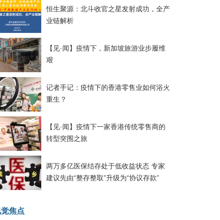
恒生聚源：北斗收官之星发射成功，全产
业链解析
【见·闻】疫情下，新加坡旅游业步履维
艰
记者手记：疫情下的香港零售业如何浴火
重生？
【见·闻】疫情下一家香港传统零售商的
转型突围之旅
两万多亿医保结存处于低收益状态 专家
建议先由“整存整取”升级为“协议存款”
视觉焦点