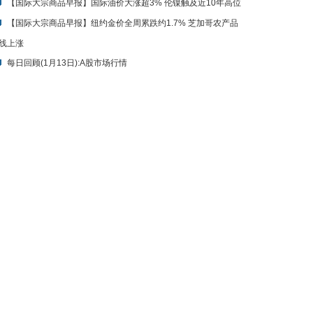
【国际大宗商品早报】国际油价大涨超3% 伦镍触及近10年高位
【国际大宗商品早报】纽约金价全周累跌约1.7% 芝加哥农产品
线上涨
每日回顾(1月13日):A股市场行情