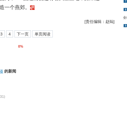
7
造一个燕郊。
8
全
[责任编辑：赵灿]
9
3
4
下一页
单页阅读
0%
溢
的新闻
31)