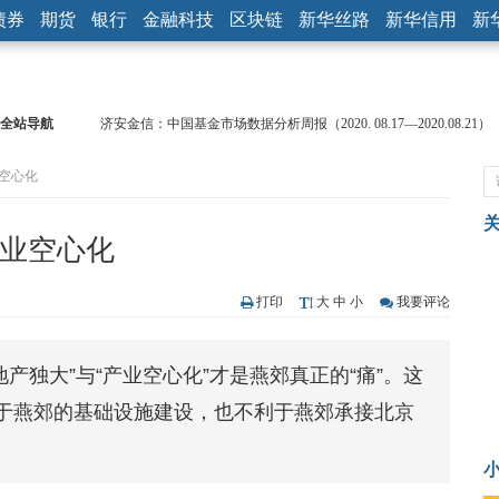
债券
期货
银行
金融科技
区块链
新华丝路
新华信用
新
全站导航
济安金信：中国基金市场数据分析周报（2020. 08.17—2020.08.21）
【见·闻】疫情下，新加坡旅游业步履维艰
业空心化
记者手记：疫情下的香港零售业如何浴火重生？
【见·闻】疫情下一家香港传统零售商的转型突围之旅
济安金信：中国基金市场数据分析周报（2020. 07.27—2020.07.31）
产业空心化
【新华财经调查】同业存单、结构性存款玩起“跷跷板” 结构性失衡
在“隐秘的角落”
央行公开市场净投放300亿元 短端资金利率明显下行
打印
大
中
小
我要评论
基本面及股市双轮冲击 债市回调十年期债表现最弱
沥青期货连续两日涨逾3% 沪银及两粕涨势喜人
产独大”与“产业空心化”才是燕郊真正的“痛”。这
恒生聚源：北斗收官之星发射成功，全产业链解析
于燕郊的基础设施建设，也不利于燕郊承接北京