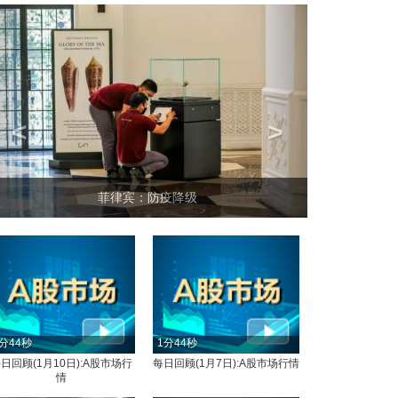
<
>
菲律宾：防疫降级
分44秒
1分44秒
日回顾(1月10日):A股市场行
每日回顾(1月7日):A股市场行情
情