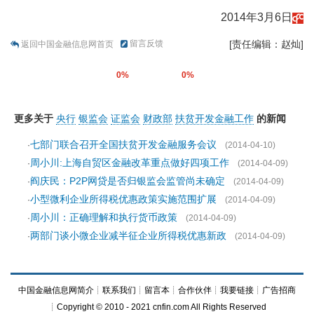
2014年3月6日
留言反馈
[责任编辑：赵灿]
返回中国金融信息网首页
0%
0%
更多关于
央行
银监会
证监会
财政部
扶贫开发金融工作
的新闻
七部门联合召开全国扶贫开发金融服务会议
·
(2014-04-10)
周小川:上海自贸区金融改革重点做好四项工作
·
(2014-04-09)
阎庆民：P2P网贷是否归银监会监管尚未确定
·
(2014-04-09)
小型微利企业所得税优惠政策实施范围扩展
·
(2014-04-09)
周小川：正确理解和执行货币政策
·
(2014-04-09)
两部门谈小微企业减半征企业所得税优惠新政
·
(2014-04-09)
中国金融信息网简介
┊
联系我们
┊
留言本
┊
合作伙伴
┊
我要链接
┊
广告招商
┊Copyright © 2010 - 2021 cnfin.com All Rights Reserved