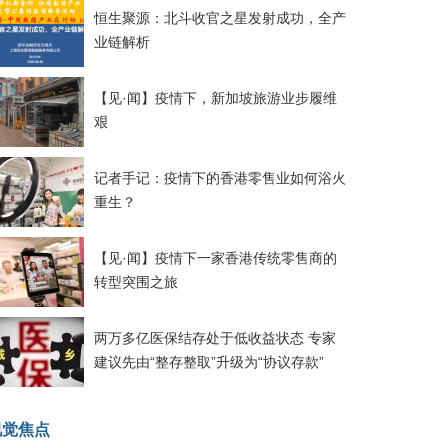
恒生聚源：北斗收官之星发射成功，全产
业链解析
【见·闻】疫情下，新加坡旅游业步履维
艰
记者手记：疫情下的香港零售业如何浴火
重生？
【见·闻】疫情下一家香港传统零售商的
转型突围之旅
两万多亿医保结存处于低收益状态 专家
建议先由“整存整取”升级为“协议存款”
视觉焦点