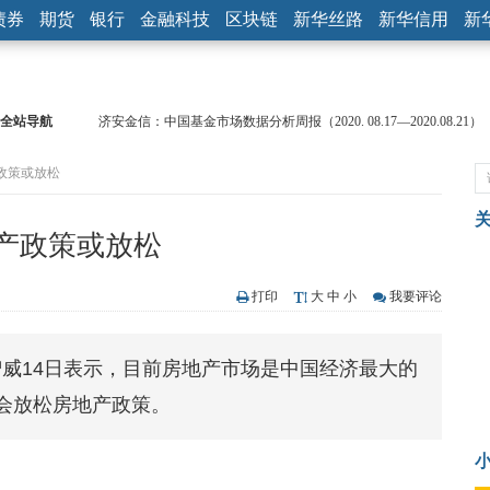
债券
期货
银行
金融科技
区块链
新华丝路
新华信用
新
全站导航
济安金信：中国基金市场数据分析周报（2020. 08.17—2020.08.21）
【见·闻】疫情下，新加坡旅游业步履维艰
政策或放松
记者手记：疫情下的香港零售业如何浴火重生？
【见·闻】疫情下一家香港传统零售商的转型突围之旅
济安金信：中国基金市场数据分析周报（2020. 07.27—2020.07.31）
产政策或放松
【新华财经调查】同业存单、结构性存款玩起“跷跷板” 结构性失衡
在“隐秘的角落”
央行公开市场净投放300亿元 短端资金利率明显下行
打印
大
中
小
我要评论
基本面及股市双轮冲击 债市回调十年期债表现最弱
沥青期货连续两日涨逾3% 沪银及两粕涨势喜人
威14日表示，目前房地产市场是中国经济最大的
恒生聚源：北斗收官之星发射成功，全产业链解析
会放松房地产政策。