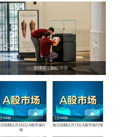
<
>
菲律宾：防疫降级
分44秒
1分44秒
日回顾(1月10日):A股市场行
每日回顾(1月7日):A股市场行情
情