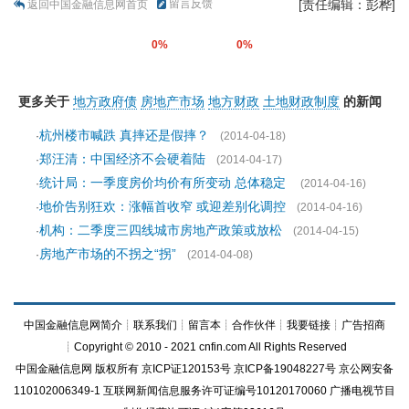
留言反馈
[责任编辑：彭桦]
返回中国金融信息网首页
0%
0%
更多关于
地方政府债
房地产市场
地方财政
土地财政制度
的新闻
杭州楼市喊跌 真摔还是假摔？
·
(2014-04-18)
郑汪清：中国经济不会硬着陆
·
(2014-04-17)
统计局：一季度房价均价有所变动 总体稳定
·
(2014-04-16)
地价告别狂欢：涨幅首收窄 或迎差别化调控
·
(2014-04-16)
机构：二季度三四线城市房地产政策或放松
·
(2014-04-15)
房地产市场的不拐之“拐”
·
(2014-04-08)
中国金融信息网简介
┊
联系我们
┊
留言本
┊
合作伙伴
┊
我要链接
┊
广告招商
┊Copyright © 2010 - 2021 cnfin.com All Rights Reserved
中国金融信息网
版权所有
京ICP证120153号
京ICP备19048227号 京公网安备
110102006349-1 互联网新闻信息服务许可证编号10120170060
广播电视节目