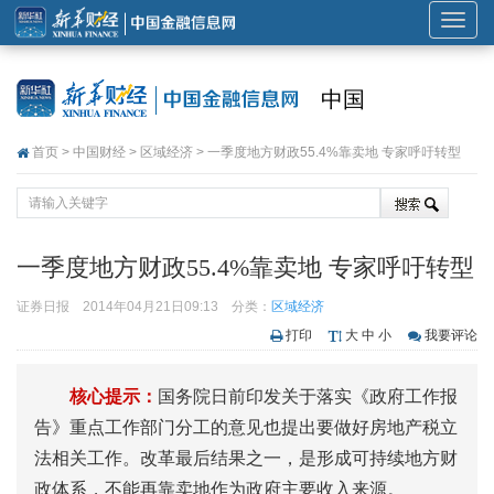
展
开
或
中国
折
叠
首页
>
中国财经
>
区域经济
> 一季度地方财政55.4%靠卖地 专家呼吁转型
导
航
一季度地方财政55.4%靠卖地 专家呼吁转型
证券日报
2014年04月21日09:13
分类：
区域经济
打印
大
中
小
我要评论
核心提示：
国务院日前印发关于落实《政府工作报
告》重点工作部门分工的意见也提出要做好房地产税立
法相关工作。改革最后结果之一，是形成可持续地方财
政体系，不能再靠卖地作为政府主要收入来源。