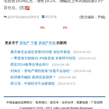
宅投资19.04亿元，增长19.1%，增幅比上年同期回落0.3个
百分点。(完)
留言反馈
[责任编辑：尹杨]
返回中国金融信息网首页
0%
0%
更多关于
房地产
宁夏
房地产市场
的新闻
重庆春交会成交房屋2929套 创近年新低
·
(2014-04-21)
一季度地方财政55.4%靠卖地 专家呼吁转型
·
(2014-04-21)
西安2014春季住博会举行
·
(2014-04-18)
刘海生：房地产调控政策“丝毫不会放松”
·
(2014-04-18)
杭州楼市喊跌 真摔还是假摔？
·
(2014-04-18)
郑汪清：中国经济不会硬着陆
·
(2014-04-17)
中国金融信息网简介
┊
联系我们
┊
留言本
┊
合作伙伴
┊
我要链接
┊
广告招商
┊Copyright © 2010 - 2021 cnfin.com All Rights Reserved