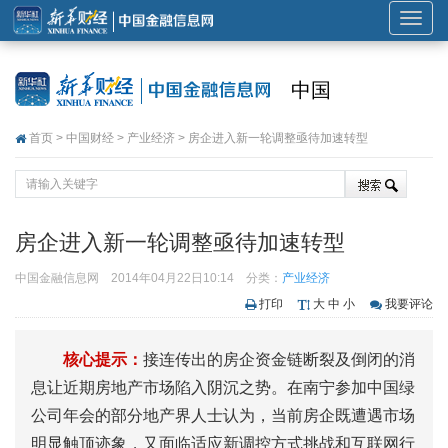
展
开
或
中国
折
叠
首页
>
中国财经
>
产业经济
> 房企进入新一轮调整亟待加速转型
导
航
房企进入新一轮调整亟待加速转型
中国金融信息网
2014年04月22日10:14
分类：
产业经济
打印
大
中
小
我要评论
核心提示：
接连传出的房企资金链断裂及倒闭的消
息让近期房地产市场陷入阴沉之势。在南宁参加中国绿
公司年会的部分地产界人士认为，当前房企既遭遇市场
明显触顶迹象，又面临适应新调控方式挑战和互联网行