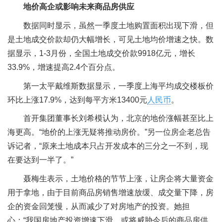
地价高企或影响未来商品房供应
数据同时显示，虽然一季度土地购置面积出现下滑，但
是土地成交价款却仍大幅增长，可见土地均价增速之快。数
据显示，1-3月份，全国土地成交价款9918亿元，增长
33.9%，增速提高2.4个百分点。
第一太平戴维斯数据显示，一季度上海平均成交楼板价
环比上涨17.9%，达到每平方米13400元
人民币
。
首开集团董事长刘希模认为，北京的地价涨幅甚至比上
海更高。“地价的上涨无疑将推动房价。”另一位房企老总告
诉记者，“原来土地成本只占开发成本的三分之一不到，现
在要达到一半了。”
聂梅生表示，土地价格的节节上涨，让房企将大量资金
用于拿地，由于目前商品房销售增速放缓、成交量下降，房
企的资金回笼慢，从而减少了对房地产的投资。她担
心：“我国房地产投资增速下滑，或将威胁今后的商品房供