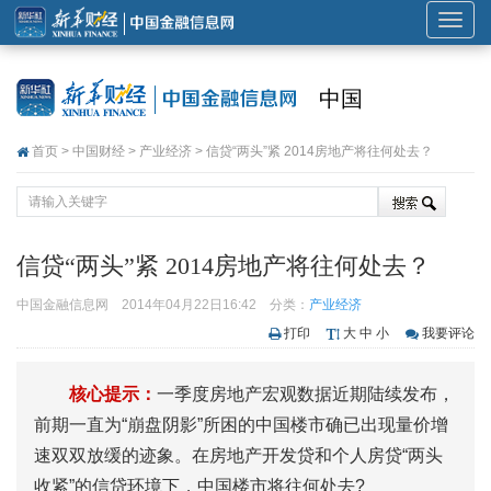
展
开
或
中国
折
叠
首页
>
中国财经
>
产业经济
> 信贷“两头”紧 2014房地产将往何处去？
导
航
信贷“两头”紧 2014房地产将往何处去？
中国金融信息网
2014年04月22日16:42
分类：
产业经济
打印
大
中
小
我要评论
核心提示：
一季度房地产宏观数据近期陆续发布，
前期一直为“崩盘阴影”所困的中国楼市确已出现量价增
速双双放缓的迹象。在房地产开发贷和个人房贷“两头
收紧”的信贷环境下，中国楼市将往何处去?