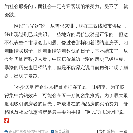
为社会服务的，而社会一定有它客观的承受力。受不了，就
会跌。
网民“马光远”说，从需求来讲，现在三四线城市供应已
经出现过剩已成共识。一些地方的房价波动是正常的，但这
不代表整个市场会出问题。像过去那样闭着眼睛造房子、闭
着眼睛买房子、闭着眼睛等着数钱的日子，基本结束了。从
今年房地产数据来看，中国房价单边上涨的历史已经结束。
暴涨的历史也已经结束，但是不能界定说目前房价出现了崩
盘，出现了暴跌。
“不少房地产企业又把目光盯在了五一旺销季。为了取
得集中营销效应，可能会在五一期间密集推货。为了最大限
度地吸引购房者的目光，释放潜在的商品房购买消费力，价
格以及相应优惠肯定是最主要的手段。”网民“乐居永州”说。
留言反馈
[责任编辑：王婧]
返回中国金融信息网首页