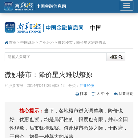
展
开
或
中国
折
叠
首页
>
中国财经
>
产业经济
> 微妙楼市：降价星火难以燎原
导
航
微妙楼市：降价星火难以燎原
经济参考报
2014年04月29日08:42
分类：
产业经济
打印
大
中
小
我要评论
核心提示：
当下，各地楼市进入调整期，降价也
好，优惠也罢，均是局部性的，幅度也有限，并非全国
性现象，后市犹待观察。值此楼市微妙之际，于政府，
于房企，均是一种莫大的考验。