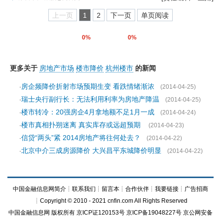
上一页
1
2
下一页
单页阅读
0%
0%
更多关于
房地产市场
楼市降价
杭州楼市
的新闻
房企频降价折射市场预期生变 看跌情绪渐浓
·
(2014-04-25)
瑞士央行副行长：无法利用利率为房地产降温
·
(2014-04-25)
楼市转冷：20强房企4月拿地额不足1月一成
·
(2014-04-24)
楼市真相扑朔迷离 真实库存或远超预期
·
(2014-04-23)
信贷“两头”紧 2014房地产将往何处去？
·
(2014-04-22)
北京中介三成房源降价 大兴昌平东城降价明显
·
(2014-04-22)
中国金融信息网简介
┊
联系我们
┊
留言本
┊
合作伙伴
┊
我要链接
┊
广告招商
┊Copyright © 2010 - 2021 cnfin.com All Rights Reserved
中国金融信息网
版权所有
京ICP证120153号
京ICP备19048227号 京公网安备