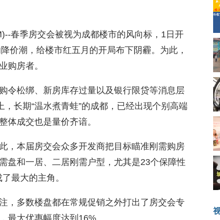
08.COM)--春季房交会被视为成都楼市的风向标，1日开
国的降价潮，给楼市红五月的开局布下阴霾。为此，
业购房者。
购令松绑、新房库存过量以及银行限贷等消息层
上，长期“温水煮青蛙”的成都，已经出现个别高端
整体成交也是量价齐谙。
此，本届房交会众多开发商把目标瞄准刚需购房
需盘和一居、二居刚需户型，尤其是23个保障性
成了最大的主角。
注，多数楼盘都在常规促销之外打出了房交会专
，最大优惠幅度达到16%。