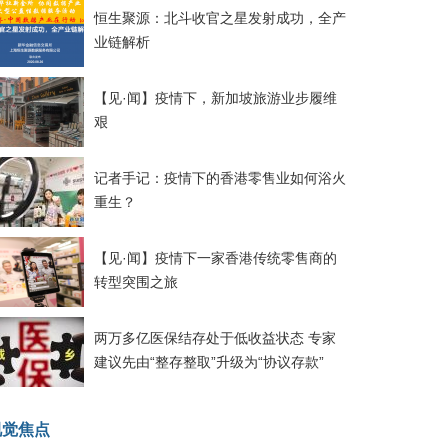
恒生聚源：北斗收官之星发射成功，全产
业链解析
【见·闻】疫情下，新加坡旅游业步履维
艰
记者手记：疫情下的香港零售业如何浴火
重生？
【见·闻】疫情下一家香港传统零售商的
转型突围之旅
两万多亿医保结存处于低收益状态 专家
建议先由“整存整取”升级为“协议存款”
视觉焦点