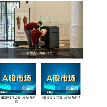
<
>
菲律宾：防疫降级
分44秒
1分44秒
日回顾(1月10日):A股市场行
每日回顾(1月7日):A股市场行情
情