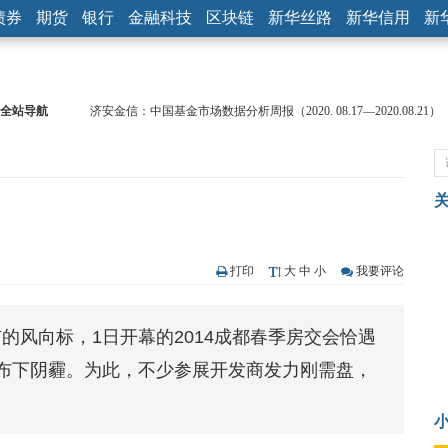
债券
期货
银行
金融科技
区块链
新华丝路
新华信用
新
济安金信：中国基金市场数据分析周报（2020. 08.17—2020.08.21）
全站导航
【见·闻】疫情下，新加坡旅游业步履维艰
记者手记：疫情下的香港零售业如何浴火重生？
【见·闻】疫情下一家香港传统零售商的转型突围之旅
济安金信：中国基金市场数据分析周报（2020. 07.27—2020.07.31）
【新华财经调查】同业存单、结构性存款玩起“跷跷板” 结构性失衡
在“隐秘的角落”
央行公开市场净投放300亿元 短端资金利率明显下行
打印
大
中
小
我要评论
基本面及股市双轮冲击 债市回调十年期债表现最弱
沥青期货连续两日涨逾3% 沪银及两粕涨势喜人
恒生聚源：北斗收官之星发射成功，全产业链解析
的风向标，1日开幕的2014成都春季房交会恰遇
济安金信：中国基金市场数据分析周报（2020. 08.17—2020.08.21）
布下阴霾。为此，不少参展开发商发力刚需盘，