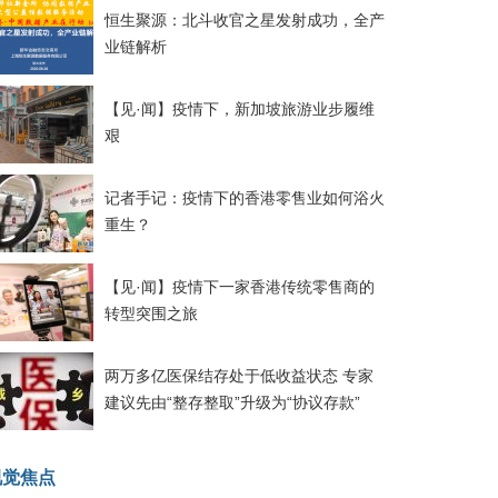
恒生聚源：北斗收官之星发射成功，全产
业链解析
【见·闻】疫情下，新加坡旅游业步履维
艰
记者手记：疫情下的香港零售业如何浴火
重生？
【见·闻】疫情下一家香港传统零售商的
转型突围之旅
两万多亿医保结存处于低收益状态 专家
建议先由“整存整取”升级为“协议存款”
视觉焦点