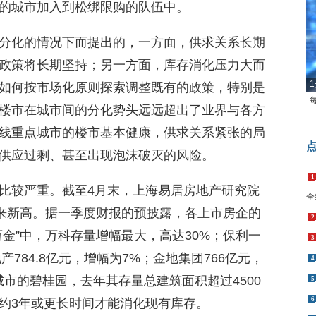
的城市加入到松绑限购的队伍中。
分化的情况下而提出的，一方面，供求关系长期
政策将长期坚持；另一方面，库存消化压力大而
1
如何按市场化原则探索调整既有的政策，特别是
楼市在城市间的分化势头远远超出了业界与各方
线重点城市的楼市基本健康，供求关系紧张的局
供应过剩、甚至出现泡沫破灭的风险。
1
比较严重。截至4月末，上海易居房地产研究院
全
年来新高。据一季度财报的预披露，各上市房企的
2
金”中，万科存量增幅最大，高达30%；保利一
3
产784.8亿元，增幅为7%；金地集团766亿元，
4
市的碧桂园，去年其存量总建筑面积超过4500
5
6
约3年或更长时间才能消化现有库存。