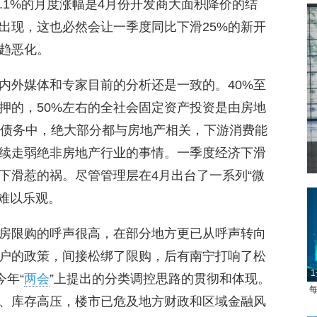
0.1%的月度涨幅是4月份开发商大面积降价的结
出现，这也必然会让一季度同比下滑25%的新开
趋恶化。
内外媒体和专家目前的分析还是一致的。40%至
押的，50%左右的全社会固定资产投资是由房地
方债务中，绝大部分都与房地产相关，下游消费能
续走弱绝非房地产行业的事情。一季度经济下滑
菲律宾：防疫
下滑惹的祸。尽管管理层在4月出台了一系列“微
已难以乐观。
房限购的呼声很高，在部分地方更已从呼声转向
户的政策，间接松绑了限购，后有南宁打响了松
1
今年“
两会
”上提出的分类调控思路的贯彻和体现。
每
、库存高压，楼市已危及地方财政和区域金融风