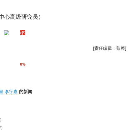
究中心高级研究员）
[责任编辑：彭桦]
0%
量
李宇嘉
的新闻
)
7)