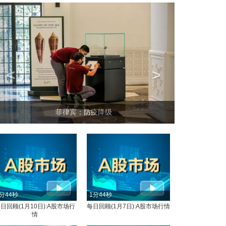
<
>
坐上火车看老挝
降级
分44秒
1分44秒
日回顾(1月10日):A股市场行
每日回顾(1月7日):A股市场行情
情