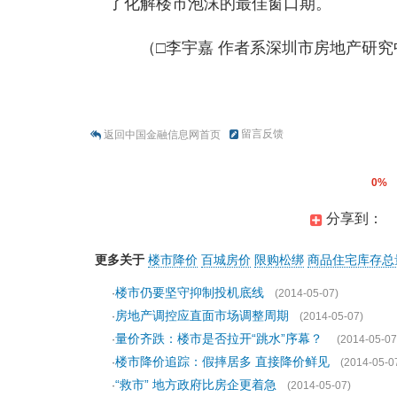
了化解楼市泡沫的最佳窗口期。
（□李宇嘉 作者系深圳市房地产研
留言反馈
返回中国金融信息网首页
0%
分享到：
更多关于
楼市降价
百城房价
限购松绑
商品住宅库存总
楼市仍要坚守抑制投机底线
·
(2014-05-07)
房地产调控应直面市场调整周期
·
(2014-05-07)
量价齐跌：楼市是否拉开“跳水”序幕？
·
(2014-05-07
楼市降价追踪：假摔居多 直接降价鲜见
·
(2014-05-0
“救市” 地方政府比房企更着急
·
(2014-05-07)