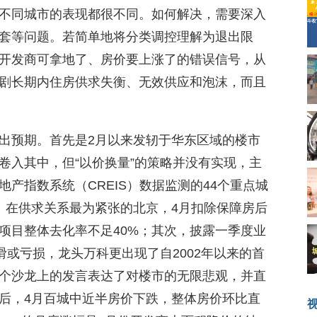
不同城市的表现都很不同。如何解决，需要深入
套等问题。若简单地将分类调控理解为退出限
开发商可拿地了、房价要上涨了的错误信号，从
剧长期内住房供求失衡、无效供应和泡沫，而且
出预期。首先是2月以来发轫于华东区域的楼市
卷入其中，但“以价换量”的策略并没有实现，主
产指数系统（CREIS）数据监测的44个重点城
%。在供求关系最为紧张的北京，4月扣除保障房后
增项目整体去化率不足40%；其次，披露一季度业
滑或亏损，龙头万科更出现了自2002年以来的首
个沙龙上的发言表达了对楼市的无限悲观，并直
后，4月百城中近半房价下跌，整体房价环比直