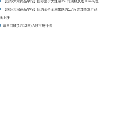
【国际大宗商品早报】国际油价大涨超3% 伦镍触及近10年高位
【国际大宗商品早报】纽约金价全周累跌约1.7% 芝加哥农产品
线上涨
每日回顾(1月13日):A股市场行情