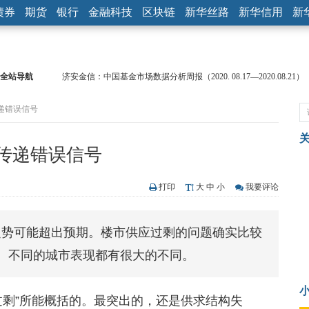
债券
期货
银行
金融科技
区块链
新华丝路
新华信用
新
全站导航
济安金信：中国基金市场数据分析周报（2020. 08.17—2020.08.21）
【见·闻】疫情下，新加坡旅游业步履维艰
递错误信号
记者手记：疫情下的香港零售业如何浴火重生？
【见·闻】疫情下一家香港传统零售商的转型突围之旅
济安金信：中国基金市场数据分析周报（2020. 07.27—2020.07.31）
传递错误信号
【新华财经调查】同业存单、结构性存款玩起“跷跷板” 结构性失衡
在“隐秘的角落”
央行公开市场净投放300亿元 短端资金利率明显下行
打印
大
中
小
我要评论
基本面及股市双轮冲击 债市回调十年期债表现最弱
沥青期货连续两日涨逾3% 沪银及两粕涨势喜人
之势可能超出预期。楼市供应过剩的问题确实比较
恒生聚源：北斗收官之星发射成功，全产业链解析
、不同的城市表现都有很大的不同。
过剩”所能概括的。最突出的，还是供求结构失