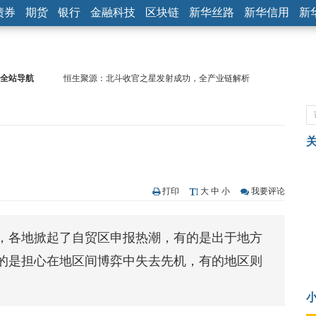
债券
期货
银行
金融科技
区块链
新华丝路
新华信用
新
恒生聚源：北斗收官之星发射成功，全产业链解析
全站导航
济安金信：中国基金市场数据分析周报（2020. 08.17—2020.08.21）
【见·闻】疫情下，新加坡旅游业步履维艰
记者手记：疫情下的香港零售业如何浴火重生？
【见·闻】疫情下一家香港传统零售商的转型突围之旅
济安金信：中国基金市场数据分析周报（2020. 07.27—2020.07.31）
【新华财经调查】同业存单、结构性存款玩起“跷跷板” 结构性失衡
打印
大
中
小
我要评论
在“隐秘的角落”
央行公开市场净投放300亿元 短端资金利率明显下行
基本面及股市双轮冲击 债市回调十年期债表现最弱
，各地掀起了自贸区申报热潮，有的是出于地方
沥青期货连续两日涨逾3% 沪银及两粕涨势喜人
的是担心在地区间博弈中失去先机，有的地区则
恒生聚源：北斗收官之星发射成功，全产业链解析