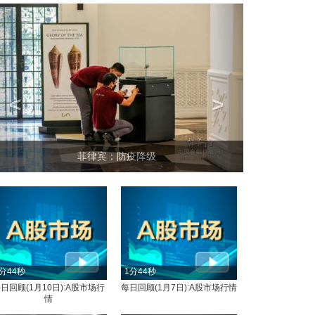
<
>
菲律宾：防疫降级
分44秒
1分44秒
日回顾(1月10日):A股市场行
每日回顾(1月7日):A股市场行情
情