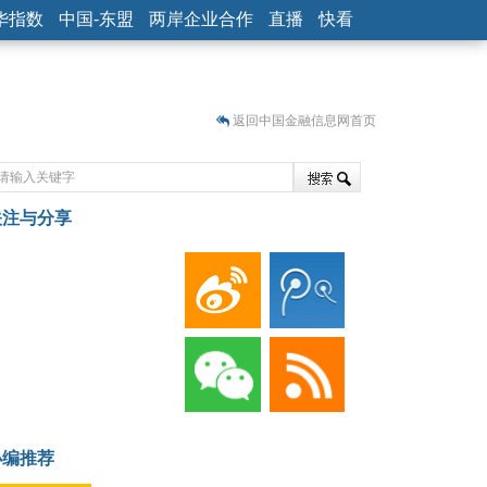
华指数
中国-东盟
两岸企业合作
直播
快看
返回中国金融信息网首页
关注与分享
藏
小编推荐