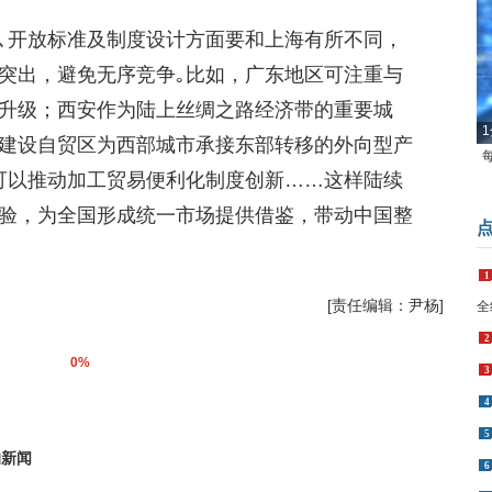
､开放标准及制度设计方面要和上海有所不同，
突出，避免无序竞争｡比如，广东地区可注重与
升级；西安作为陆上丝绸之路经济带的重要城
1
建设自贸区为西部城市承接东部转移的外向型产
可以推动加工贸易便利化制度创新……这样陆续
验，为全国形成统一市场提供借鉴，带动中国整
1
[责任编辑：尹杨]
全
2
0%
3
4
5
新闻
6