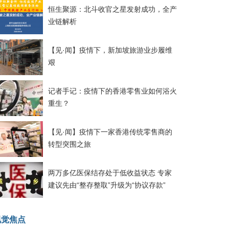
恒生聚源：北斗收官之星发射成功，全产
业链解析
【见·闻】疫情下，新加坡旅游业步履维
艰
记者手记：疫情下的香港零售业如何浴火
重生？
【见·闻】疫情下一家香港传统零售商的
转型突围之旅
两万多亿医保结存处于低收益状态 专家
建议先由“整存整取”升级为“协议存款”
视觉焦点