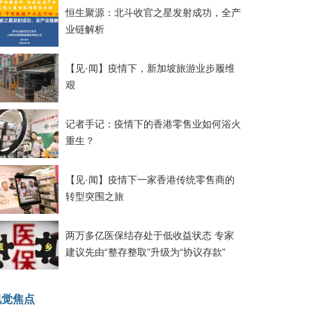
恒生聚源：北斗收官之星发射成功，全产
业链解析
【见·闻】疫情下，新加坡旅游业步履维
艰
记者手记：疫情下的香港零售业如何浴火
重生？
【见·闻】疫情下一家香港传统零售商的
转型突围之旅
两万多亿医保结存处于低收益状态 专家
建议先由“整存整取”升级为“协议存款”
视觉焦点