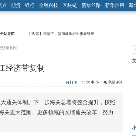
债券
期货
银行
金融科技
区块链
新华丝路
新华信用
新
全站导航
【见·闻】疫情下，新加坡旅游业步履维艰
记者手记：疫情下的香港零售业如何浴火重生？
经济带复制
【见·闻】疫情下一家香港传统零售商的转型突围之旅
济安金信：中国基金市场数据分析周报（2020. 07.27—2020.07.31）
【新华财经调查】同业存单、结构性存款玩起“跷跷板” 结构性失衡
江经济带复制
在“隐秘的角落”
央行公开市场净投放300亿元 短端资金利率明显下行
基本面及股市双轮冲击 债市回调十年期债表现最弱
打印
大
中
小
我要评论
沥青期货连续两日涨逾3% 沪银及两粕涨势喜人
恒生聚源：北斗收官之星发射成功，全产业链解析
域大通关体制。下一步海关总署将整合提升，按照
济安金信：中国基金市场数据分析周报（2020. 08.17—2020.08.21）
市海关更大范围、更多领域的区域通关改革，努力