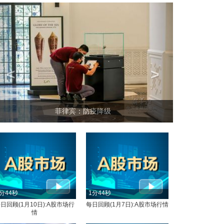
<
>
菲律宾：防疫降级
分44秒
1分44秒
日回顾(1月10日):A股市场行
每日回顾(1月7日):A股市场行情
情