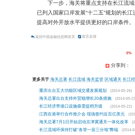
下一步，海关将重点支持在长江流域
已列入国家口岸发展“十二五”规划的长
提高对外开放水平提供更好的口岸条件。
留言反馈
返回中国金融信息网首页
0%
分享到：
更多关于
海关总署
长江流域
海关监管
区域通关
长江
重庆出台五大功能区域交通发展规划
·
(2014-05-26)
海关总署出台支持外贸稳增长20条措施
·
(2014-05-23
长江经济带港口设施亟需提档升级
·
(2014-05-22)
江西在港举行合作推介会 现场签约近百亿美元
·
(20
海关总署7月1日开始启动京津冀通关一体化改革
·
(
长江流域环保待打破“各管一亩三分地”弊端
·
(2014-0