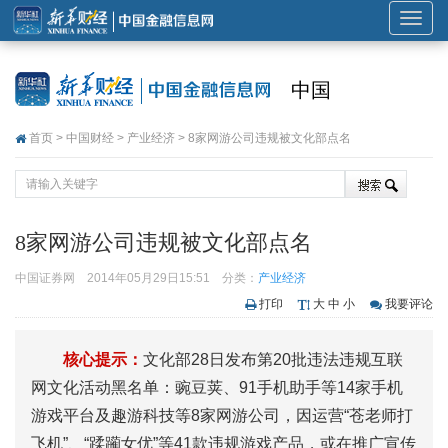
展
开
或
中国
折
叠
首页
>
中国财经
>
产业经济
> 8家网游公司违规被文化部点名
导
航
8家网游公司违规被文化部点名
中国证券网
2014年05月29日15:51
分类：
产业经济
打印
大
中
小
我要评论
核心提示：
文化部28日发布第20批违法违规互联
网文化活动黑名单：豌豆荚、91手机助手等14家手机
游戏平台及趣游科技等8家网游公司，因运营“苍老师打
飞机”、“蹂躏女优”等41款违规游戏产品，或在推广宣传