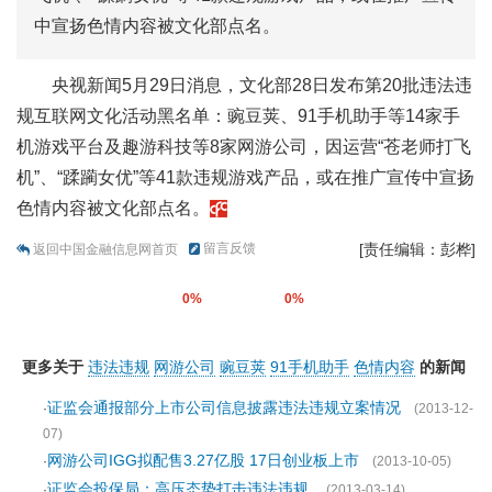
中宣扬色情内容被文化部点名。
央视新闻5月29日消息，文化部28日发布第20批违法违
规互联网文化活动黑名单：豌豆荚、91手机助手等14家手
机游戏平台及趣游科技等8家网游公司，因运营“苍老师打飞
机”、“蹂躏女优”等41款违规游戏产品，或在推广宣传中宣扬
色情内容被文化部点名。
留言反馈
[责任编辑：彭桦]
返回中国金融信息网首页
0%
0%
更多关于
违法违规
网游公司
豌豆荚
91手机助手
色情内容
的新闻
证监会通报部分上市公司信息披露违法违规立案情况
·
(2013-12-
07)
网游公司IGG拟配售3.27亿股 17日创业板上市
·
(2013-10-05)
证监会投保局：高压态势打击违法违规
·
(2013-03-14)