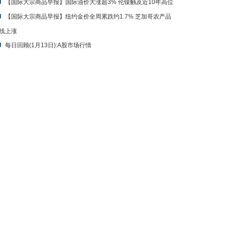
【国际大宗商品早报】国际油价大涨超3% 伦镍触及近10年高位
【国际大宗商品早报】纽约金价全周累跌约1.7% 芝加哥农产品
线上涨
每日回顾(1月13日):A股市场行情