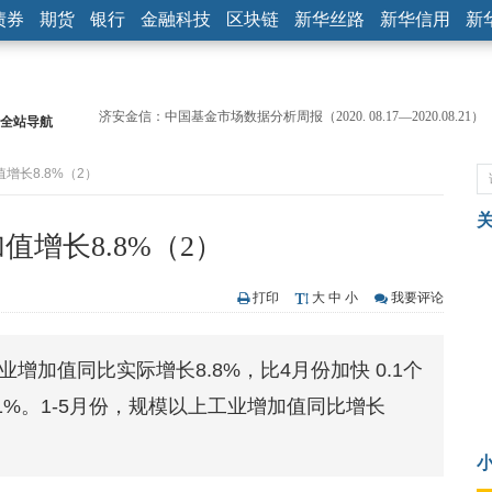
债券
期货
银行
金融科技
区块链
新华丝路
新华信用
新
全站导航
【见·闻】疫情下，新加坡旅游业步履维艰
记者手记：疫情下的香港零售业如何浴火重生？
值增长8.8%（2）
【见·闻】疫情下一家香港传统零售商的转型突围之旅
济安金信：中国基金市场数据分析周报（2020. 07.27—2020.07.31）
【新华财经调查】同业存单、结构性存款玩起“跷跷板” 结构性失衡
值增长8.8%（2）
在“隐秘的角落”
央行公开市场净投放300亿元 短端资金利率明显下行
基本面及股市双轮冲击 债市回调十年期债表现最弱
打印
大
中
小
我要评论
沥青期货连续两日涨逾3% 沪银及两粕涨势喜人
恒生聚源：北斗收官之星发射成功，全产业链解析
业增加值同比实际增长8.8%，比4月份加快 0.1个
济安金信：中国基金市场数据分析周报（2020. 08.17—2020.08.21）
1%。1-5月份，规模以上工业增加值同比增长