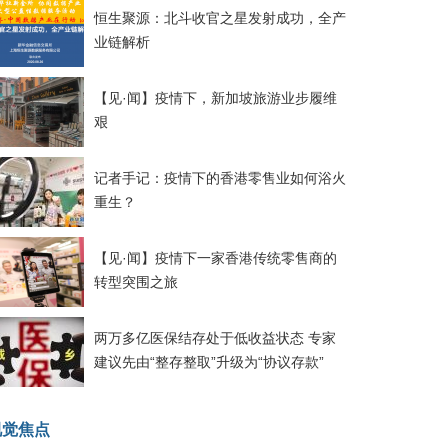
恒生聚源：北斗收官之星发射成功，全产
业链解析
【见·闻】疫情下，新加坡旅游业步履维
艰
记者手记：疫情下的香港零售业如何浴火
重生？
【见·闻】疫情下一家香港传统零售商的
转型突围之旅
两万多亿医保结存处于低收益状态 专家
建议先由“整存整取”升级为“协议存款”
视觉焦点