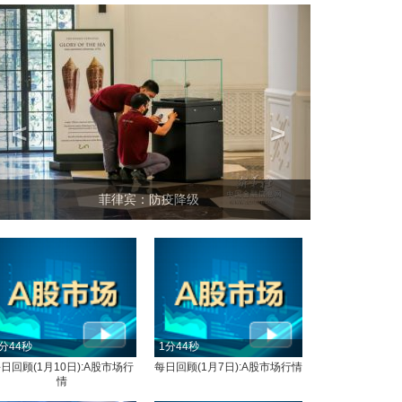
<
>
菲律宾：防疫降级
分44秒
1分44秒
日回顾(1月10日):A股市场行
每日回顾(1月7日):A股市场行情
情