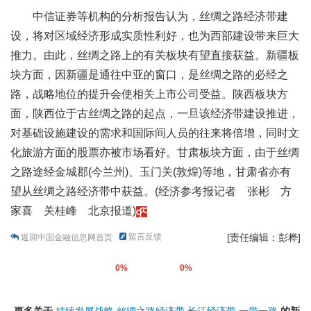
中信证券等机构的分析报告认为，丝绸之路经济带建
设，将对区域经济形成实质性利好，也为西部建设带来巨大
推力。由此，丝绸之路上的有关板块有望直接获益。新疆板
块方面，因新疆是通往中亚的窗口，是丝绸之路的必经之
路，战略地位的提升会使相关上市公司受益。陕西板块方
面，陕西位于古丝绸之路的起点，一旦该经济带建设推进，
对基础设施建设的需求和国际间人员的往来将倍增，同时文
化旅游方面的股票亦被市场看好。甘肃板块方面，由于丝绸
之路途经金城郡(今兰州)、玉门关(敦煌)等地，甘肃省亦有
望从丝绸之路经济带中获益。(经济参考报记者 张彬 方
家喜 关桂峰 北京报道)
留言反馈
[责任编辑：彭桦]
返回中国金融信息网首页
0%
0%
更多关于
持续发展战略
丝绸之路经济带
长江经济带
一带一路
的新