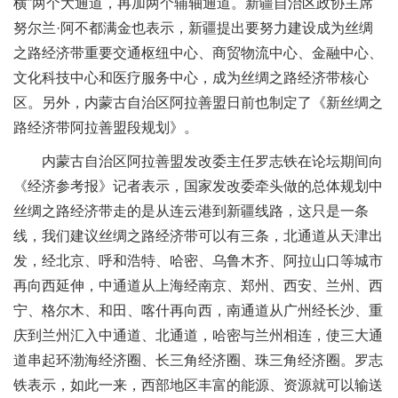
横”两个大通道，再加两个辅轴通道。新疆自治区政协主席
努尔兰·阿不都满金也表示，新疆提出要努力建设成为丝绸
之路经济带重要交通枢纽中心、商贸物流中心、金融中心、
文化科技中心和医疗服务中心，成为丝绸之路经济带核心
区。另外，内蒙古自治区阿拉善盟日前也制定了《新丝绸之
路经济带阿拉善盟段规划》。
内蒙古自治区阿拉善盟发改委主任罗志铁在论坛期间向
《经济参考报》记者表示，国家发改委牵头做的总体规划中
丝绸之路经济带走的是从连云港到新疆线路，这只是一条
线，我们建议丝绸之路经济带可以有三条，北通道从天津出
发，经北京、呼和浩特、哈密、乌鲁木齐、阿拉山口等城市
再向西延伸，中通道从上海经南京、郑州、西安、兰州、西
宁、格尔木、和田、喀什再向西，南通道从广州经长沙、重
庆到兰州汇入中通道、北通道，哈密与兰州相连，使三大通
道串起环渤海经济圈、长三角经济圈、珠三角经济圈。罗志
铁表示，如此一来，西部地区丰富的能源、资源就可以输送