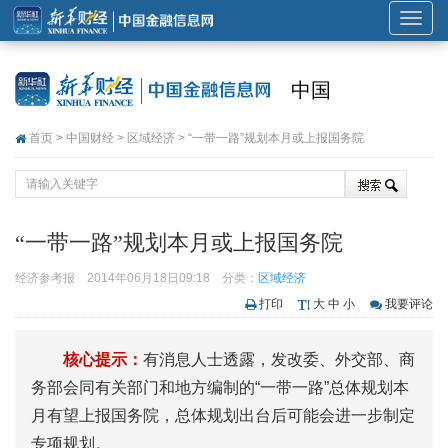
展
开
或
中国
折
叠
首页
>
中国财经
>
区域经济
> “一带一路”规划本月或上报国务院
导
航
“一带一路”规划本月或上报国务院
经济参考报
2014年06月18日09:18
分类：
区域经济
打印
大
中
小
我要评论
核心提示：
有消息人士透露，发改委、外交部、商
务部会同有关部门和地方编制的“一带一路”总体规划本
月有望上报国务院，总体规划出台后可能会进一步制定
专项规划。