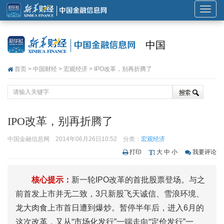
展
开
或
中国
折
叠
首页
>
中国财经
>
宏观经济
> IPO改革，别再折腾了
导
航
IPO改革，别再折腾了
中国金融信息网
2014年06月26日10:52
分类：
宏观经济
打印
大
中
小
我要评论
核心提示：
新一轮IPO改革的首批股票登场。与之
前首发上市并无二致，3只新股飞天诚信、雪浪环境、
龙大肉食上市首日遭到爆炒。暂停半年后，进入6月的
这次改革，又从“市场化发行”一端走向“定价发行”一