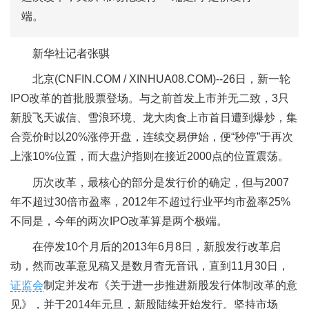
端。
新华社记者张骐
北京
(CNFIN.COM / XINHUA08.COM)--
26日，新一轮
IPO改革的首批股票登场。与之前首发上市并无二致，3只
新股飞天诚信、雪浪环境、龙大肉食上市首日遭到爆炒，集
合竞价时以20%涨停开盘，连续交易伊始，便“秒停”于再次
上涨10%位置，而大盘沪指则在接近2000点的位置震荡。
历次改革，最核心的部分是发行价的确定，但与2007
年不超过30倍市盈率，2012年不超过行业平均市盈率25%
不同是，今年的两次IPO改革算是两个极端。
在停发10个月后的2013年6月8日，新股发行改革启
动，然而改革意见稿又是数月杳无音讯，直到11月30日，
证监会
制定并发布《关于进一步推进新股发行体制改革的意
见》，并于2014年元旦，新股陆续开始发行。坚持市场