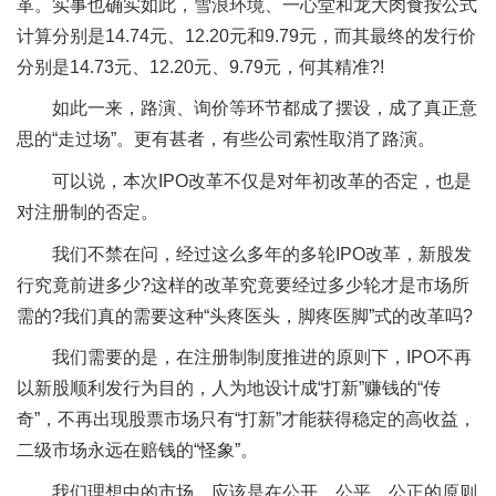
革。实事也确实如此，雪浪环境、一心堂和龙大肉食按公式
计算分别是14.74元、12.20元和9.79元，而其最终的发行价
分别是14.73元、12.20元、9.79元，何其精准?!
如此一来，路演、询价等环节都成了摆设，成了真正意
思的“走过场”。更有甚者，有些公司索性取消了路演。
可以说，本次IPO改革不仅是对年初改革的否定，也是
对注册制的否定。
我们不禁在问，经过这么多年的多轮IPO改革，新股发
行究竟前进多少?这样的改革究竟要经过多少轮才是市场所
需的?我们真的需要这种“头疼医头，脚疼医脚”式的改革吗?
我们需要的是，在注册制制度推进的原则下，IPO不再
以新股顺利发行为目的，人为地设计成“打新”赚钱的“传
奇”，不再出现股票市场只有“打新”才能获得稳定的高收益，
二级市场永远在赔钱的“怪象”。
我们理想中的市场，应该是在公开、公平、公正的原则