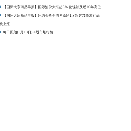
【国际大宗商品早报】国际油价大涨超3% 伦镍触及近10年高位
【国际大宗商品早报】纽约金价全周累跌约1.7% 芝加哥农产品
线上涨
每日回顾(1月13日):A股市场行情