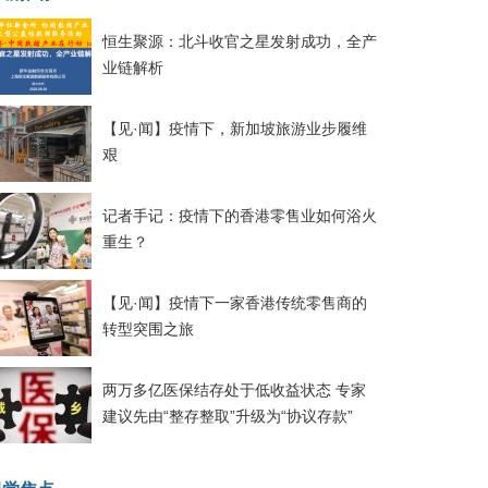
恒生聚源：北斗收官之星发射成功，全产
业链解析
【见·闻】疫情下，新加坡旅游业步履维
艰
记者手记：疫情下的香港零售业如何浴火
重生？
【见·闻】疫情下一家香港传统零售商的
转型突围之旅
两万多亿医保结存处于低收益状态 专家
建议先由“整存整取”升级为“协议存款”