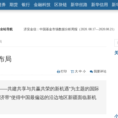
债券
期货
银行
金融科技
区块链
新华丝路
新华信用
新
全站导航
济安金信：中国基金市场数据分析周报（2020. 08.17—2020.08.21）
【见·闻】疫情下，新加坡旅游业步履维艰
局
记者手记：疫情下的香港零售业如何浴火重生？
【见·闻】疫情下一家香港传统零售商的转型突围之旅
济安金信：中国基金市场数据分析周报（2020. 07.27—2020.07.31）
布局
【新华财经调查】同业存单、结构性存款玩起“跷跷板” 结构性失衡
在“隐秘的角落”
央行公开市场净投放300亿元 短端资金利率明显下行
打印
大
中
小
我要评论
基本面及股市双轮冲击 债市回调十年期债表现最弱
沥青期货连续两日涨逾3% 沪银及两粕涨势喜人
带——共建共享与共赢共荣的新机遇”为主题的国际
恒生聚源：北斗收官之星发射成功，全产业链解析
经济带”使得中国最偏远的沿边地区新疆面临新机