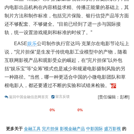
内电影出品机构在内容精益求精、传播正能量的基础上，其
制片方法和制作标准，包括完片保险、银行信贷产品等方面
还不够配套、不够健全。“目前已经到了进一步与国际接
轨，统一设置游戏规则和标准的时候了。”
EASE
娱乐
公司制作执行官达玛·克莱尔在电影节论坛上
说，“完片担保”是生发于传统电影工业模型中的产物，随着
互联网影视产品和观影受众的崛起，在“完片担保”以外包
括“娱乐宝”等“众筹”模式也是减少和规避电影摄制风险的另
一种路径。“当然，哪一种更适合中国的小微电影团队和草
根电影人，都还要通过不断的实验和试错来检验。”
留言反馈
[责任编辑：彭桦]
返回中国金融信息网首页
0%
0%
更多关于
金融工具
完片担保
影视金融产品
中影国际
盛万影视
的