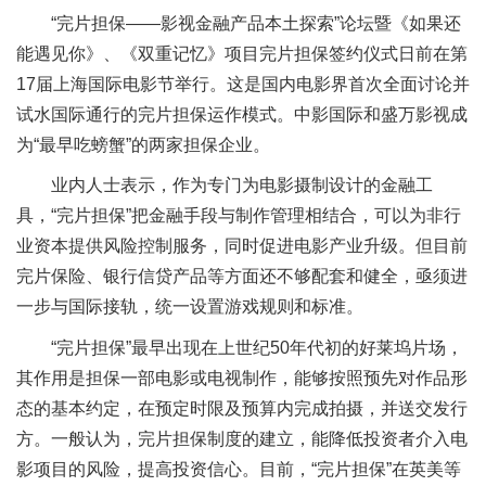
“完片担保——影视金融产品本土探索”论坛暨《如果还
能遇见你》、《双重记忆》项目完片担保签约仪式日前在第
17届上海国际电影节举行。这是国内电影界首次全面讨论并
试水国际通行的完片担保运作模式。中影国际和盛万影视成
为“最早吃螃蟹”的两家担保企业。
业内人士表示，作为专门为电影摄制设计的金融工
具，“完片担保”把金融手段与制作管理相结合，可以为非行
业资本提供风险控制服务，同时促进电影产业升级。但目前
完片保险、银行信贷产品等方面还不够配套和健全，亟须进
一步与国际接轨，统一设置游戏规则和标准。
“完片担保”最早出现在上世纪50年代初的好莱坞片场，
其作用是担保一部电影或电视制作，能够按照预先对作品形
态的基本约定，在预定时限及预算内完成拍摄，并送交发行
方。一般认为，完片担保制度的建立，能降低投资者介入电
影项目的风险，提高投资信心。目前，“完片担保”在英美等