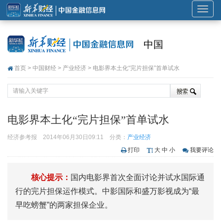
展
开
或
中国
折
叠
首页
>
中国财经
>
产业经济
> 电影界本土化“完片担保”首单试水
导
航
电影界本土化“完片担保”首单试水
经济参考报
2014年06月30日09:11
分类：
产业经济
打印
大
中
小
我要评论
核心提示：
国内电影界首次全面讨论并试水国际通
行的完片担保运作模式。中影国际和盛万影视成为“最
早吃螃蟹”的两家担保企业。