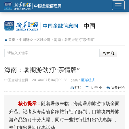
展
开
或
中国
折
叠
首页
>
中国财经
>
区域经济
> 海南：暑期游劲打“亲情牌”
导
航
海南：暑期游劲打“亲情牌”
中国金融信息网
2014年07月04日09:28
分类：
区域经济
打印
大
中
小
我要评论
核心提示：
随着暑假来临，海南暑期旅游市场全面
升温。记者从海南省多家旅行社了解到，目前境内外旅
游产品预订十分火爆，同时一些旅行社打出“优惠牌”，
专门推出暑期优惠活动。