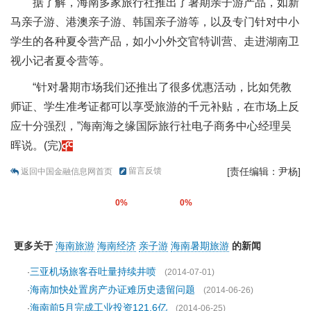
据了解，海南多家旅行社推出了暑期亲子游产品，如新
马亲子游、港澳亲子游、韩国亲子游等，以及专门针对中小
学生的各种夏令营产品，如小小外交官特训营、走进湖南卫
视小记者夏令营等。
“针对暑期市场我们还推出了很多优惠活动，比如凭教
师证、学生准考证都可以享受旅游的千元补贴，在市场上反
应十分强烈，”海南海之缘国际旅行社电子商务中心经理吴
晖说。(完)
留言反馈
[责任编辑：尹杨]
返回中国金融信息网首页
0%
0%
更多关于
海南旅游
海南经济
亲子游
海南暑期旅游
的新闻
三亚机场旅客吞吐量持续井喷
·
(2014-07-01)
海南加快处置房产办证难历史遗留问题
·
(2014-06-26)
海南前5月完成工业投资121.6亿
·
(2014-06-25)