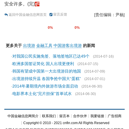
安全许多。(完)
留言反馈
[责任编辑：尹杨]
返回中国金融信息网首页
0%
0%
更多关于
出境游
金融工具
中国游客出境游
的新闻
对我国公民实施免签、落地签地区已达49个
·
(2014-07-16)
欧洲多国签证简化 国人出境更便利
·
(2014-07-15)
韩国有望成中国第一大出境游目的地国
·
(2014-07-09)
出境游持续升温 各国争抢中国大“蛋糕”
·
(2014-07-01)
2014年暑期境内外旅游市场全面启动
·
(2014-06-30)
电影界本土化“完片担保”首单试水
·
(2014-06-30)
中国金融信息网简介
┊
联系我们
┊
留言本
┊
合作伙伴
┊
我要链接
┊
广告招商
┊Copyright © 2010 - 2021 cnfin.com All Rights Reserved