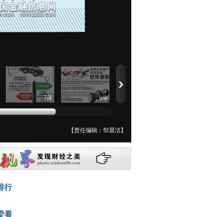
7
/
8
8
/
8
【责任编辑：邹晨洁】
排行
爱看