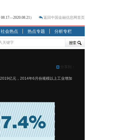
7—2020.08.21）
返回中国金融信息网首页
？
社会热点
热点专题
分析专栏
突围之旅
7—2020.07.31）
跷跷板” 结构性失衡藏
分享到：
显下行
现最弱
2019亿元，2014年6月份规模以上工业增加
人
解析
7—2020.08.21）