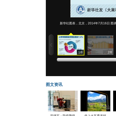
新华社图表，北京，2014年7月16日 
1
/
8
2
/
8
图文资讯
菲律宾：防疫降级
坐上火车看老挝