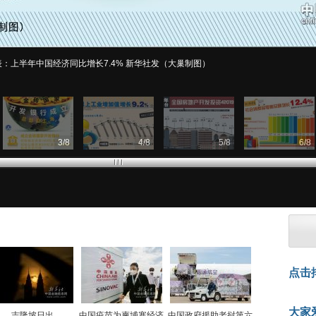
图表：上半年中国经济同比增长7.4% 新华社发（大巢制图）
3
/
8
4
/
8
5
/
8
6
/
8
点击
大家
吉隆坡日出
中国疫苗为柬埔寨经济
中国政府援助老挝第六