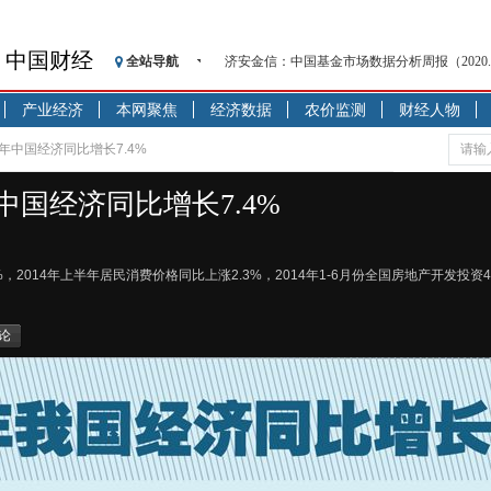
济安金信：中国基金市场数据分析周报（2020. 08.1
中国财经
全站导航
【见·闻】疫情下，新加坡旅游业步履维艰
记者手记：疫情下的香港零售业如何浴火重生
产业经济
本网聚焦
经济数据
农价监测
财经人物
【见·闻】疫情下一家香港传统零售商的转型
年中国经济同比增长7.4%
济安金信：中国基金市场数据分析周报（2020. 07.2
【新华财经调查】同业存单、结构性存款玩起“
国经济同比增长7.4%
在“隐秘的角落”
央行公开市场净投放300亿元 短端资金利率明
基本面及股市双轮冲击 债市回调十年期债表
2014年上半年居民消费价格同比上涨2.3%，2014年1-6月份全国房地产开发投资4
沥青期货连续两日涨逾3% 沪银及两粕涨势喜
恒生聚源：北斗收官之星发射成功，全产业链
论
济安金信：中国基金市场数据分析周报（2020. 08.1