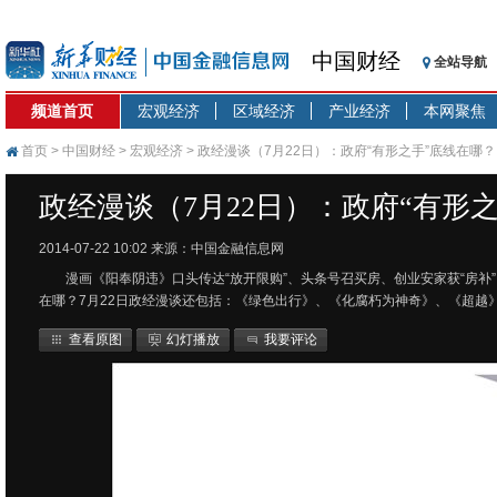
中国财经
全站导航
频道首页
宏观经济
区域经济
产业经济
本网聚焦
首页
>
中国财经
>
宏观经济
> 政经漫谈（7月22日）：政府“有形之手”底线在哪？
政经漫谈（7月22日）：政府“有形
2014-07-22 10:02
来源：中国金融信息网
漫画《阳奉阴违》口头传达“放开限购”、头条号召买房、创业安家获“房补
在哪？7月22日政经漫谈还包括：《绿色出行》、《化腐朽为神奇》、《超越
查看原图
幻灯播放
我要评论