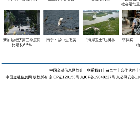
社会活动重
新加坡经济第三季度同
南宁：城中生态美
“海岸卫士”红树林
菲律宾——
比增长6.5%
物
中国金融信息网简介
┊
联系我们
┊
留言本
┊
合作伙伴
┊
中国金融信息网
版权所有
京ICP证120153号
京ICP备19048227号 京公网安备11