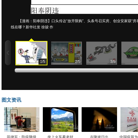
【漫画：阳奉阴违】口头传达“放开限购”、头条号召买房、创业安家获“房
线在哪？新华社发 徐骏 作
1
/
5
2
/
5
3
/
5
图文资讯
菲律宾：防疫降级
坐上火车看老挝
吉隆坡日出
中国疫苗为