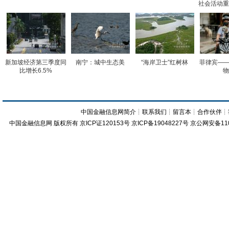
社会活动重
新加坡经济第三季度同
南宁：城中生态美
“海岸卫士”红树林
菲律宾——
比增长6.5%
物
中国金融信息网简介
┊
联系我们
┊
留言本
┊
合作伙伴
┊
中国金融信息网
版权所有
京ICP证120153号
京ICP备19048227号 京公网安备11