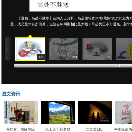
【漫画：高处不胜寒】业内人士分析，高层住宅作为“刚需族”购房的主力
量，成交量才有所回升，但较去年同期相比呈大幅下降趋势已不可避免。新华社
1
/
9
2
/
9
3
/
9
图文资讯
菲律宾：防疫降级
坐上火车看老挝
吉隆坡日出
中国疫苗为