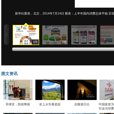
新华社图表，北京，2014年7月24日 图表：上半年国内消费总体平稳 呈
1
/
5
2
/
5
3
/
5
图文资讯
菲律宾：防疫降级
坐上火车看老挝
吉隆坡日出
中国疫苗为
社会活动重