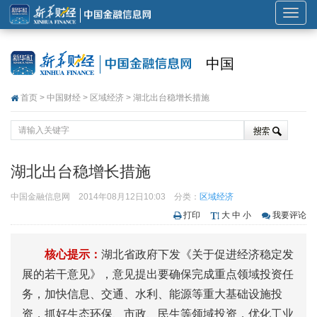
展
开
或
中国
折
叠
首页
>
中国财经
>
区域经济
> 湖北出台稳增长措施
导
航
湖北出台稳增长措施
中国金融信息网
2014年08月12日10:03
分类：
区域经济
打印
大
中
小
我要评论
核心提示：
湖北省政府下发《关于促进经济稳定发
展的若干意见》，意见提出要确保完成重点领域投资任
务，加快信息、交通、水利、能源等重大基础设施投
资，抓好生态环保、市政、民生等领域投资，优化工业