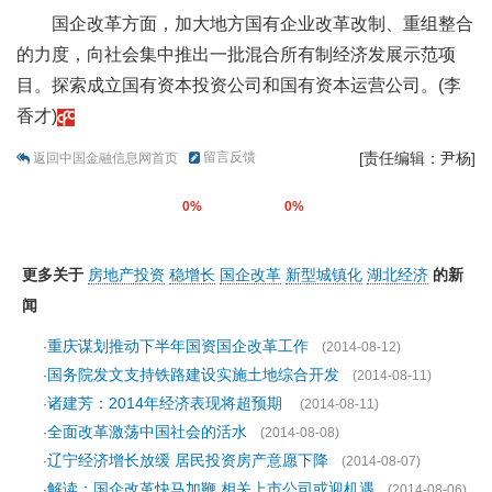
国企改革方面，加大地方国有企业改革改制、重组整合
的力度，向社会集中推出一批混合所有制经济发展示范项
目。探索成立国有资本投资公司和国有资本运营公司。(李
香才)
留言反馈
[责任编辑：尹杨]
返回中国金融信息网首页
0%
0%
更多关于
房地产投资
稳增长
国企改革
新型城镇化
湖北经济
的新
闻
重庆谋划推动下半年国资国企改革工作
·
(2014-08-12)
国务院发文支持铁路建设实施土地综合开发
·
(2014-08-11)
诸建芳：2014年经济表现将超预期
·
(2014-08-11)
全面改革激荡中国社会的活水
·
(2014-08-08)
辽宁经济增长放缓 居民投资房产意愿下降
·
(2014-08-07)
解读：国企改革快马加鞭 相关上市公司或迎机遇
·
(2014-08-06)