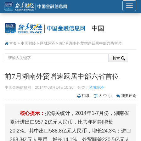
展
开
或
中国
折
叠
首页
>
中国财经
>
区域经济
> 前7月湖南外贸增速跃居中部六省首位
导
航
前7月湖南外贸增速跃居中部六省首位
中国金融信息网
2014年08月14日10:30
分类：
区域经济
打印
大
中
小
我要评论
核心提示：
据海关统计，2014年1-7月份，湖南省
累计进出口957.2亿元人民币，比去年同期增长
20.2%。其中出口588.8亿元人民币，增长24.3%；进口
368.3亿元人民币，增长14.1%。外贸顺差220.5亿元人